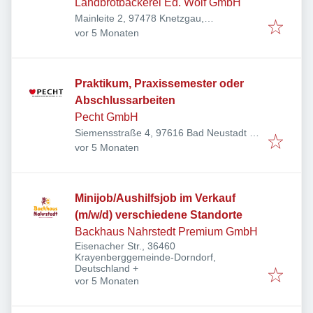
Landbrotbäckerei Ed. Wolf GmbH
Mainleite 2, 97478 Knetzgau,
Veröffentlicht
:
Deutschland
vor 5 Monaten
Praktikum, Praxissemester oder
Abschlussarbeiten
Pecht GmbH
Siemensstraße 4, 97616 Bad Neustadt an
Veröffentlicht
:
der Saale, Deutschland
vor 5 Monaten
Minijob/Aushilfsjob im Verkauf
(m/w/d) verschiedene Standorte
Backhaus Nahrstedt Premium GmbH
Eisenacher Str., 36460
Krayenberggemeinde-Dorndorf,
Deutschland
+
Veröffentlicht
:
vor 5 Monaten