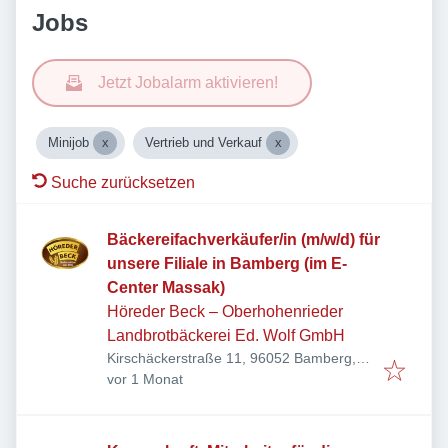
Jobs
Jetzt Jobalarm aktivieren!
Minijob
Vertrieb und Verkauf
Suche zurücksetzen
Bäckereifachverkäufer/in (m/w/d) für
unsere Filiale in Bamberg (im E-
Center Massak)
Höreder Beck – Oberhohenrieder
Landbrotbäckerei Ed. Wolf GmbH
Kirschäckerstraße 11, 96052 Bamberg,
Veröffentlicht
:
Deutschland
vor 1 Monat