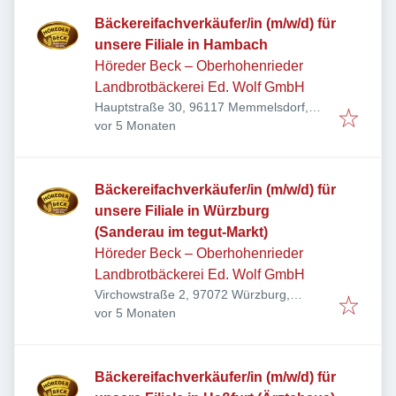
Bäckereifachverkäufer/in (m/w/d) für
unsere Filiale in Hambach
Höreder Beck – Oberhohenrieder
Landbrotbäckerei Ed. Wolf GmbH
Hauptstraße 30, 96117 Memmelsdorf,
Veröffentlicht
:
Deutschland
vor 5 Monaten
Bäckereifachverkäufer/in (m/w/d) für
unsere Filiale in Würzburg
(Sanderau im tegut-Markt)
Höreder Beck – Oberhohenrieder
Landbrotbäckerei Ed. Wolf GmbH
Virchowstraße 2, 97072 Würzburg,
Veröffentlicht
:
Deutschland
vor 5 Monaten
Bäckereifachverkäufer/in (m/w/d) für