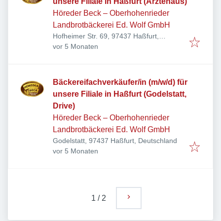
unsere Filiale in Haßfurt (Ärztehaus)
Höreder Beck – Oberhohenrieder
Landbrotbäckerei Ed. Wolf GmbH
Hofheimer Str. 69, 97437 Haßfurt,
Veröffentlicht
:
Deutschland
vor 5 Monaten
Bäckereifachverkäufer/in (m/w/d) für
unsere Filiale in Haßfurt (Godelstatt,
Drive)
Höreder Beck – Oberhohenrieder
Landbrotbäckerei Ed. Wolf GmbH
Godelstatt, 97437 Haßfurt, Deutschland
Veröffentlicht
:
vor 5 Monaten
1
/
2