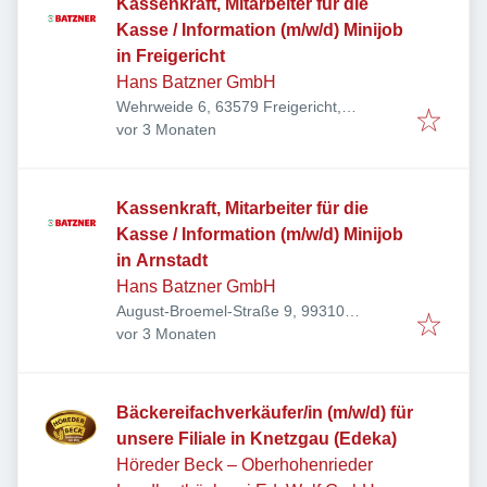
Kassenkraft, Mitarbeiter für die
Kasse / Information (m/w/d) Minijob
in Freigericht
Hans Batzner GmbH
Wehrweide 6, 63579 Freigericht,
Veröffentlicht
:
Deutschland
vor 3 Monaten
Kassenkraft, Mitarbeiter für die
Kasse / Information (m/w/d) Minijob
in Arnstadt
Hans Batzner GmbH
August-Broemel-Straße 9, 99310
Veröffentlicht
:
Arnstadt, Deutschland
vor 3 Monaten
Bäckereifachverkäufer/in (m/w/d) für
unsere Filiale in Knetzgau (Edeka)
Höreder Beck – Oberhohenrieder