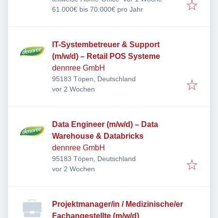
61.000€ bis 70.000€ pro Jahr
IT-Systembetreuer & Support
(m/w/d) – Retail POS Systeme
dennree GmbH
95183 Töpen, Deutschland
Veröffentlicht
:
vor 2 Wochen
Data Engineer (m/w/d) – Data
Warehouse & Databricks
dennree GmbH
95183 Töpen, Deutschland
Veröffentlicht
:
vor 2 Wochen
Projektmanager/in / Medizinische/er
Fachangestellte (m/w/d)