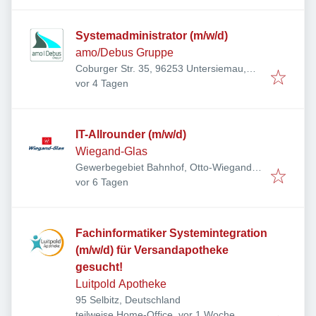
Systemadministrator (m/w/d)
amo/Debus Gruppe
Coburger Str. 35, 96253 Untersiemau,
Veröffentlicht
:
Deutschland
vor 4 Tagen
IT-Allrounder (m/w/d)
Wiegand-Glas
Gewerbegebiet Bahnhof, Otto-Wiegand-
Veröffentlicht
:
Straße 9, 96361 Steinbach am Wald,
vor 6 Tagen
Deutschland
Fachinformatiker Systemintegration
(m/w/d) für Versandapotheke
gesucht!
Luitpold Apotheke
95 Selbitz, Deutschland
Veröffentlicht
:
teilweise Home-Office
vor 1 Woche