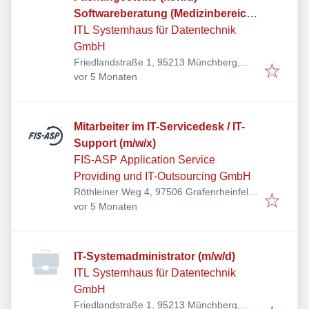
Softwareberatung (Medizinbereich)
mit Führungsverantwortung
ITL Systemhaus für Datentechnik
GmbH
Friedlandstraße 1, 95213 Münchberg,
Veröffentlicht
:
Deutschland
vor 5 Monaten
Mitarbeiter im IT-Servicedesk / IT-
Support (m/w/x)
FIS-ASP Application Service
Providing und IT-Outsourcing GmbH
Röthleiner Weg 4, 97506 Grafenrheinfeld,
Veröffentlicht
:
Deutschland
vor 5 Monaten
IT-Systemadministrator (m/w/d)
ITL Systemhaus für Datentechnik
GmbH
Friedlandstraße 1, 95213 Münchberg,