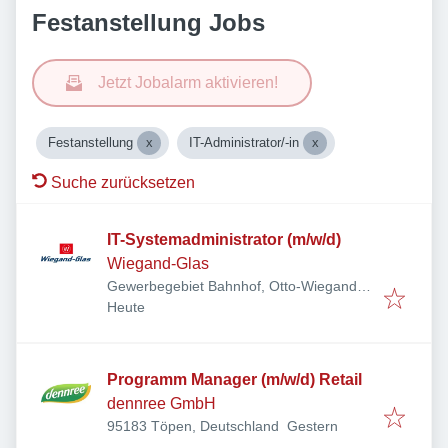
Festanstellung Jobs
Jetzt Jobalarm aktivieren!
Festanstellung
IT-Administrator/-in
Suche zurücksetzen
IT-Systemadministrator (m/w/d)
Wiegand-Glas
Gewerbegebiet Bahnhof, Otto-Wiegand-
Veröffentlicht
:
Straße 9, 96361 Steinbach am Wald,
Heute
Deutschland
Programm Manager (m/w/d) Retail
dennree GmbH
Veröffentlicht
:
95183 Töpen, Deutschland
Gestern