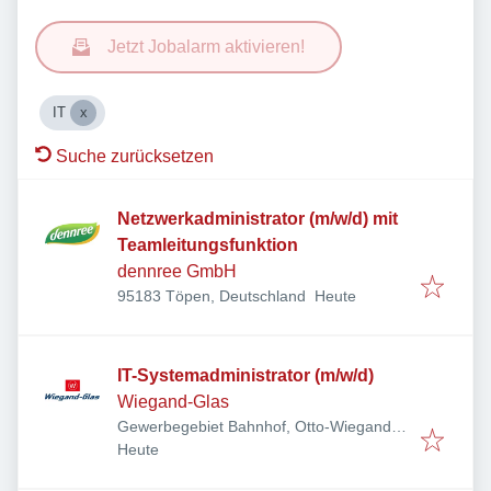
Jetzt Jobalarm aktivieren!
IT
Suche zurücksetzen
Netzwerkadministrator (m/w/d) mit
Teamleitungsfunktion
dennree GmbH
Veröffentlicht
:
95183 Töpen, Deutschland
Heute
IT-Systemadministrator (m/w/d)
Wiegand-Glas
Gewerbegebiet Bahnhof, Otto-Wiegand-
Veröffentlicht
:
Straße 9, 96361 Steinbach am Wald,
Heute
Deutschland