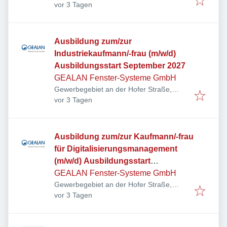
Veröffentlicht
:
Tanna, Deutschland
vor 3 Tagen
Ausbildung zum/zur
Industriekaufmann/-frau (m/w/d)
Ausbildungsstart September 2027
GEALAN Fenster-Systeme GmbH
Gewerbegebiet an der Hofer Straße,
Veröffentlicht
:
Hofer Str. 80, 95145 Oberkotzau,
vor 3 Tagen
Deutschland
Ausbildung zum/zur Kaufmann/-frau
für Digitalisierungsmanagement
(m/w/d) Ausbildungsstart
September 2027
GEALAN Fenster-Systeme GmbH
Gewerbegebiet an der Hofer Straße,
Veröffentlicht
:
Hofer Str. 80, 95145 Oberkotzau,
vor 3 Tagen
Deutschland