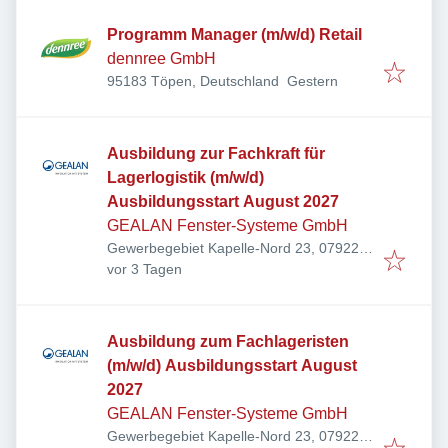
Programm Manager (m/w/d) Retail
dennree GmbH
Veröffentlicht
:
95183 Töpen, Deutschland
Gestern
Ausbildung zur Fachkraft für
Lagerlogistik (m/w/d)
Ausbildungsstart August 2027
GEALAN Fenster-Systeme GmbH
Gewerbegebiet Kapelle-Nord 23, 07922
Veröffentlicht
:
Tanna, Deutschland
vor 3 Tagen
Ausbildung zum Fachlageristen
(m/w/d) Ausbildungsstart August
2027
GEALAN Fenster-Systeme GmbH
Gewerbegebiet Kapelle-Nord 23, 07922