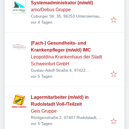
Systemadministrator (m/w/d)
amo/Debus Gruppe
Coburger Str. 35, 96253 Untersiemau,
Veröffentlicht
:
Deutschland
vor 4 Tagen
(Fach-) Gesundheits- und
Krankenpfleger (m/w/d) IMC
Leopoldina Krankenhaus der Stadt
Schweinfurt GmbH
Gustav-Adolf-Straße 6, 97422
Veröffentlicht
:
Schweinfurt, Deutschland
vor 5 Tagen
Lagermitarbeiter (m/w/d) in
Rudolstadt Voll-/Teilzeit
Geis Gruppe
Röntgenstraße 2, 07407 Rudolstadt,
Veröffentlicht
:
Deutschland
vor 5 Tagen