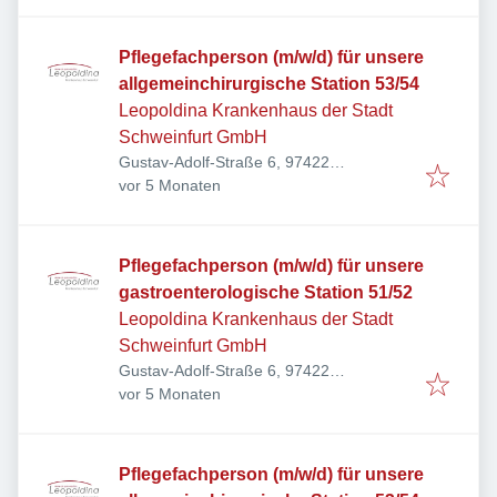
Pflegefachperson (m/w/d) für unsere
allgemeinchirurgische Station 53/54
Leopoldina Krankenhaus der Stadt
Schweinfurt GmbH
Gustav-Adolf-Straße 6, 97422
Veröffentlicht
:
Schweinfurt, Deutschland
vor 5 Monaten
Pflegefachperson (m/w/d) für unsere
gastroenterologische Station 51/52
Leopoldina Krankenhaus der Stadt
Schweinfurt GmbH
Gustav-Adolf-Straße 6, 97422
Veröffentlicht
:
Schweinfurt, Deutschland
vor 5 Monaten
Pflegefachperson (m/w/d) für unsere