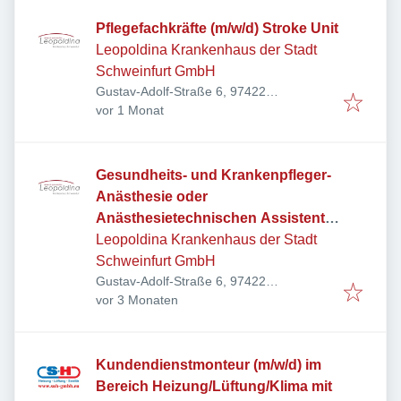
Pflegefachkräfte (m/w/d) Stroke Unit
Leopoldina Krankenhaus der Stadt
Schweinfurt GmbH
Gustav-Adolf-Straße 6, 97422
Veröffentlicht
:
Schweinfurt, Deutschland
vor 1 Monat
Gesundheits- und Krankenpfleger-
Anästhesie oder
Anästhesietechnischen Assistenten
(m/w/d) Zentral-OP
Leopoldina Krankenhaus der Stadt
Schweinfurt GmbH
Gustav-Adolf-Straße 6, 97422
Veröffentlicht
:
Schweinfurt, Deutschland
vor 3 Monaten
Kundendienstmonteur (m/w/d) im
Bereich Heizung/Lüftung/Klima mit