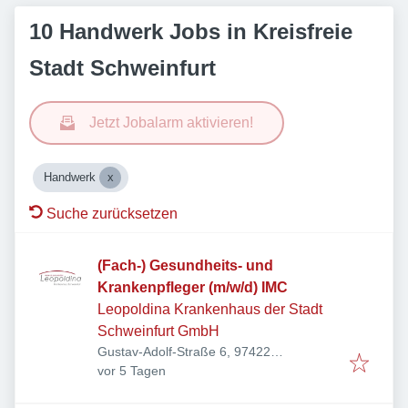
10 Handwerk Jobs in Kreisfreie
Stadt Schweinfurt
Jetzt Jobalarm aktivieren!
Handwerk
Suche zurücksetzen
(Fach-) Gesundheits- und
Krankenpfleger (m/w/d) IMC
Leopoldina Krankenhaus der Stadt
Schweinfurt GmbH
Gustav-Adolf-Straße 6, 97422
Veröffentlicht
:
Schweinfurt, Deutschland
vor 5 Tagen