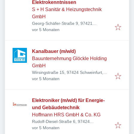
Elektrokenntnissen
S + H Sanitär & Heizungstechnik
GmbH
Georg-Schäfer-Straße 9, 97421
Veröffentlicht
:
Schweinfurt, Deutschland
vor 5 Monaten
Kanalbauer (m/w/d)
Bauunternehmung Glöckle Holding
GmbH
Wirsingstraße 15, 97424 Schweinfurt,
Veröffentlicht
:
Deutschland
vor 5 Monaten
Elektroniker (m/w/d) für Energie-
und Gebäudetechnik
Hoffmann HRS GmbH & Co. KG
Rudolf-Diesel-Straße 6, 97424
Veröffentlicht
:
Schweinfurt, Deutschland
vor 5 Monaten