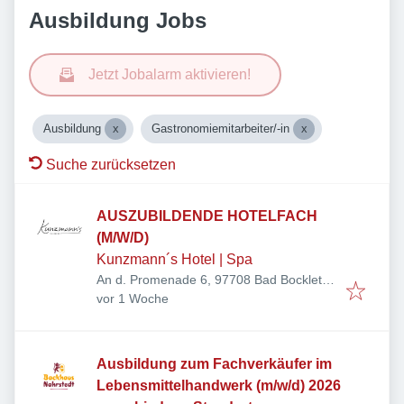
Ausbildung Jobs
Jetzt Jobalarm aktivieren!
Ausbildung
Gastronomiemitarbeiter/-in
Suche zurücksetzen
AUSZUBILDENDE HOTELFACH
(M/W/D)
Kunzmann´s Hotel | Spa
An d. Promenade 6, 97708 Bad Bocklet,
Veröffentlicht
:
Deutschland
vor 1 Woche
Ausbildung zum Fachverkäufer im
Lebensmittelhandwerk (m/w/d) 2026