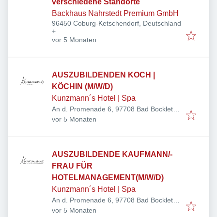
verschiedene Standorte
Backhaus Nahrstedt Premium GmbH
96450 Coburg-Ketschendorf, Deutschland
+
Veröffentlicht
:
vor 5 Monaten
AUSZUBILDENDEN KOCH |
KÖCHIN (M/W/D)
Kunzmann´s Hotel | Spa
An d. Promenade 6, 97708 Bad Bocklet,
Veröffentlicht
:
Deutschland
vor 5 Monaten
AUSZUBILDENDE KAUFMANN/-
FRAU FÜR
HOTELMANAGEMENT(M/W/D)
Kunzmann´s Hotel | Spa
An d. Promenade 6, 97708 Bad Bocklet,
Veröffentlicht
:
Deutschland
vor 5 Monaten