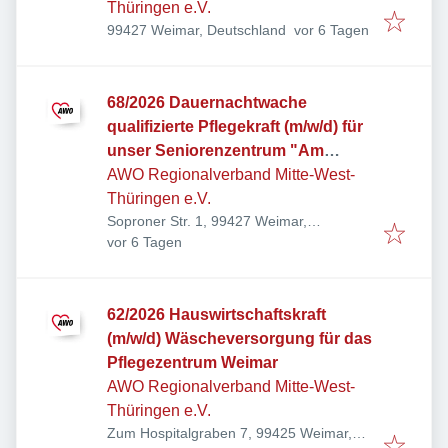
Thüringen e.V.
Veröffentlicht
:
99427 Weimar, Deutschland
vor 6 Tagen
68/2026 Dauernachtwache
qualifizierte Pflegekraft (m/w/d) für
unser Seniorenzentrum "Am
Paradies"
AWO Regionalverband Mitte-West-
Thüringen e.V.
Soproner Str. 1, 99427 Weimar,
Veröffentlicht
:
Deutschland
vor 6 Tagen
62/2026 Hauswirtschaftskraft
(m/w/d) Wäscheversorgung für das
Pflegezentrum Weimar
AWO Regionalverband Mitte-West-
Thüringen e.V.
Zum Hospitalgraben 7, 99425 Weimar,