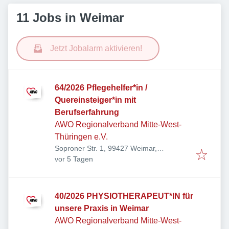
11 Jobs in Weimar
Jetzt Jobalarm aktivieren!
64/2026 Pflegehelfer*in /
Quereinsteiger*in mit
Berufserfahrung
AWO Regionalverband Mitte-West-
Thüringen e.V.
Soproner Str. 1, 99427 Weimar,
Veröffentlicht
:
Deutschland
vor 5 Tagen
40/2026 PHYSIOTHERAPEUT*IN für
unsere Praxis in Weimar
AWO Regionalverband Mitte-West-