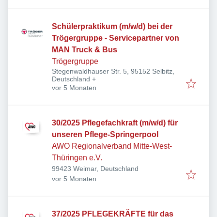
Schülerpraktikum (m/w/d) bei der
Trögergruppe - Servicepartner von
MAN Truck & Bus
Trögergruppe
Stegenwaldhauser Str. 5, 95152 Selbitz,
Deutschland
+
Veröffentlicht
:
vor 5 Monaten
30/2025 Pflegefachkraft (m/w/d) für
unseren Pflege-Springerpool
AWO Regionalverband Mitte-West-
Thüringen e.V.
99423 Weimar, Deutschland
Veröffentlicht
:
vor 5 Monaten
37/2025 PFLEGEKRÄFTE für das