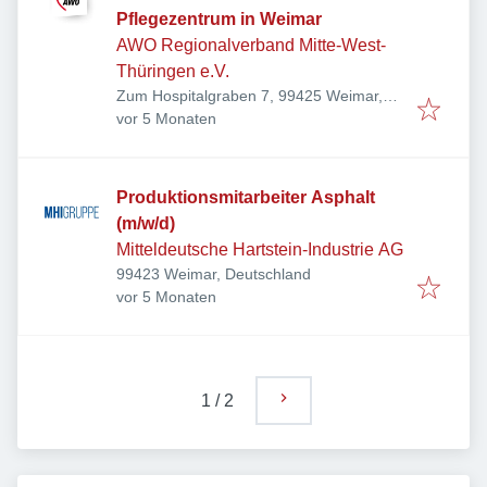
Pflegezentrum in Weimar
AWO Regionalverband Mitte-West-
Thüringen e.V.
Zum Hospitalgraben 7, 99425 Weimar,
Veröffentlicht
:
Deutschland
vor 5 Monaten
Produktionsmitarbeiter Asphalt
(m/w/d)
Mitteldeutsche Hartstein-Industrie AG
99423 Weimar, Deutschland
Veröffentlicht
:
vor 5 Monaten
1
/
2