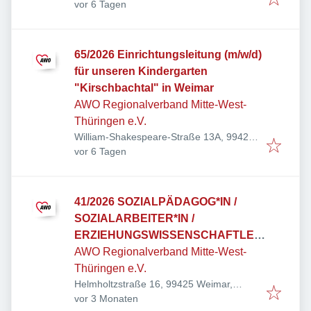
Veröffentlicht
:
Deutschland
vor 6 Tagen
65/2026 Einrichtungsleitung (m/w/d)
für unseren Kindergarten
"Kirschbachtal" in Weimar
AWO Regionalverband Mitte-West-
Thüringen e.V.
William-Shakespeare-Straße 13A, 99425
Veröffentlicht
:
Weimar, Deutschland
vor 6 Tagen
41/2026 SOZIALPÄDAGOG*IN /
SOZIALARBEITER*IN /
ERZIEHUNGSWISSENSCHAFTLER
*IN
AWO Regionalverband Mitte-West-
Thüringen e.V.
Helmholtzstraße 16, 99425 Weimar,
Veröffentlicht
:
Deutschland
vor 3 Monaten