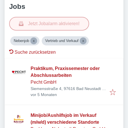
Jobs
Jetzt Jobalarm aktivieren!
Nebenjob
Vertrieb und Verkauf
Suche zurücksetzen
Praktikum, Praxissemester oder
Abschlussarbeiten
Pecht GmbH
Siemensstraße 4, 97616 Bad Neustadt an
Veröffentlicht
:
der Saale, Deutschland
vor 5 Monaten
Minijob/Aushilfsjob im Verkauf
(m/w/d) verschiedene Standorte