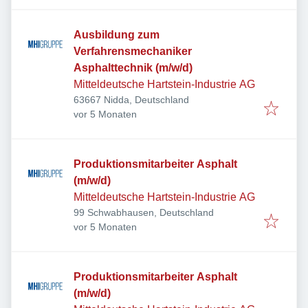
Ausbildung zum
Verfahrensmechaniker
Asphalttechnik (m/w/d)
Mitteldeutsche Hartstein-Industrie AG
63667 Nidda, Deutschland
Veröffentlicht
:
vor 5 Monaten
Produktionsmitarbeiter Asphalt
(m/w/d)
Mitteldeutsche Hartstein-Industrie AG
99 Schwabhausen, Deutschland
Veröffentlicht
:
vor 5 Monaten
Produktionsmitarbeiter Asphalt
(m/w/d)