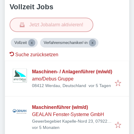
Vollzeit Jobs
Jetzt Jobalarm aktivieren!
Vollzeit
Verfahrensmechaniker/-in
Suche zurücksetzen
Maschinen- / Anlagenführer (m/w/d)
amo/Debus Gruppe
Veröffentlicht
:
08412 Werdau, Deutschland
vor 5 Tagen
Maschinenführer (w/m/d)
GEALAN Fenster-Systeme GmbH
Gewerbegebiet Kapelle-Nord 23, 07922
Veröffentlicht
:
Tanna, Deutschland
vor 5 Monaten