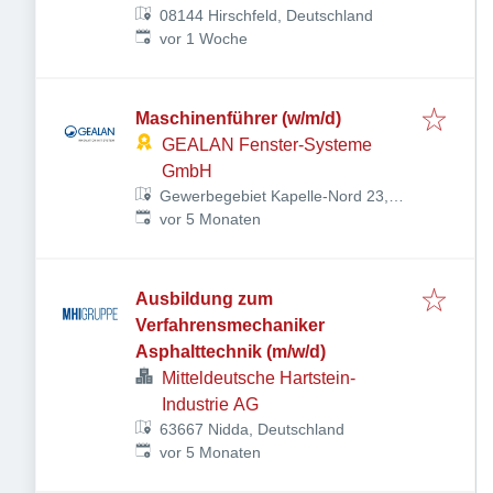
08144 Hirschfeld, Deutschland
Veröffentlicht
:
vor 1 Woche
Maschinenführer (w/m/d)
GEALAN Fenster-Systeme
GmbH
Gewerbegebiet Kapelle-Nord 23,
Veröffentlicht
:
07922 Tanna, Deutschland
vor 5 Monaten
Ausbildung zum
Verfahrensmechaniker
Asphalttechnik (m/w/d)
Mitteldeutsche Hartstein-
Industrie AG
63667 Nidda, Deutschland
Veröffentlicht
:
vor 5 Monaten