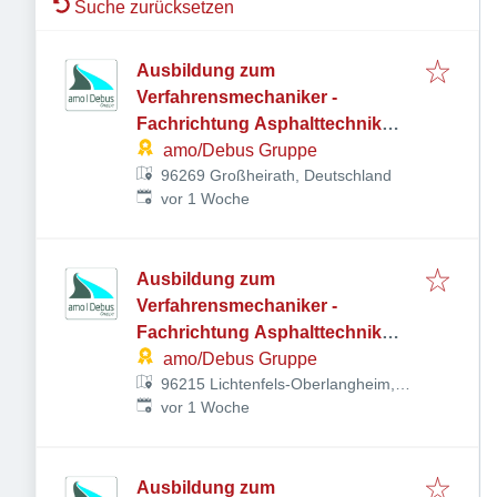
Suche zurücksetzen
Ausbildung zum
Verfahrensmechaniker -
Fachrichtung Asphalttechnik
(m/w/d)
amo/Debus Gruppe
96269 Großheirath, Deutschland
Veröffentlicht
:
vor 1 Woche
Ausbildung zum
Verfahrensmechaniker -
Fachrichtung Asphalttechnik
(m/w/d)
amo/Debus Gruppe
96215 Lichtenfels-Oberlangheim,
Veröffentlicht
:
Deutschland
vor 1 Woche
Ausbildung zum