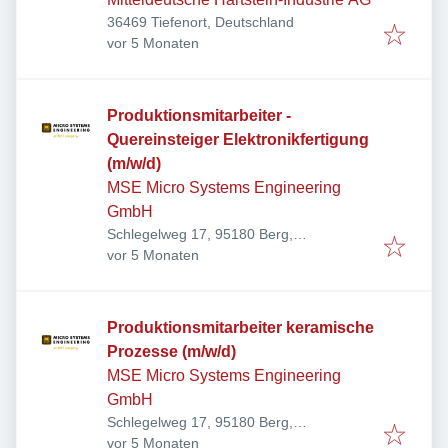
36469 Tiefenort, Deutschland
Veröffentlicht
:
vor 5 Monaten
Produktionsmitarbeiter -
Quereinsteiger Elektronikfertigung
(m/w/d)
MSE Micro Systems Engineering
GmbH
Schlegelweg 17, 95180 Berg,
Veröffentlicht
:
Deutschland
vor 5 Monaten
Produktionsmitarbeiter keramische
Prozesse (m/w/d)
MSE Micro Systems Engineering
GmbH
Schlegelweg 17, 95180 Berg,
Veröffentlicht
:
Deutschland
vor 5 Monaten