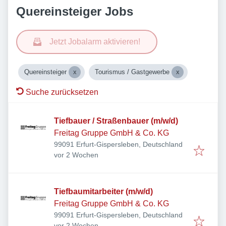
Quereinsteiger Jobs
Jetzt Jobalarm aktivieren!
Quereinsteiger
Tourismus / Gastgewerbe
Suche zurücksetzen
Tiefbauer / Straßenbauer (m/w/d)
Freitag Gruppe GmbH & Co. KG
99091 Erfurt-Gispersleben, Deutschland
Veröffentlicht
:
vor 2 Wochen
Tiefbaumitarbeiter (m/w/d)
Freitag Gruppe GmbH & Co. KG
99091 Erfurt-Gispersleben, Deutschland
Veröffentlicht
:
vor 2 Wochen