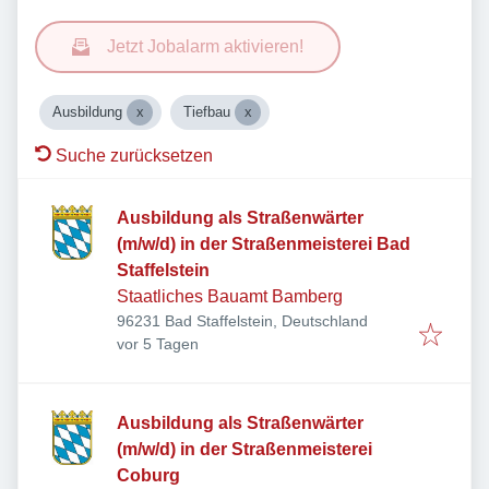
Jetzt Jobalarm aktivieren!
Ausbildung
Tiefbau
Suche zurücksetzen
Ausbildung als Straßenwärter
(m/w/d) in der Straßenmeisterei Bad
Staffelstein
Staatliches Bauamt Bamberg
96231 Bad Staffelstein, Deutschland
Veröffentlicht
:
vor 5 Tagen
Ausbildung als Straßenwärter
(m/w/d) in der Straßenmeisterei
Coburg