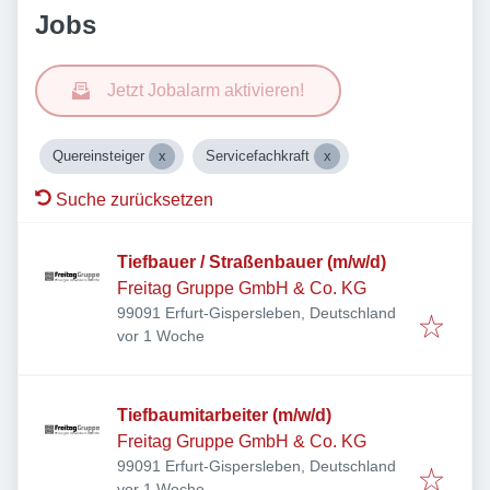
Jobs
Jetzt Jobalarm aktivieren!
Quereinsteiger
Servicefachkraft
Suche zurücksetzen
Tiefbauer / Straßenbauer (m/w/d)
Freitag Gruppe GmbH & Co. KG
99091 Erfurt-Gispersleben, Deutschland
Veröffentlicht
:
vor 1 Woche
Tiefbaumitarbeiter (m/w/d)
Freitag Gruppe GmbH & Co. KG
99091 Erfurt-Gispersleben, Deutschland
Veröffentlicht
:
vor 1 Woche