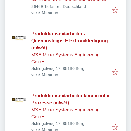
36469 Tiefenort, Deutschland
Veröffentlicht
:
vor 5 Monaten
Produktionsmitarbeiter -
Quereinsteiger Elektronikfertigung
(m/w/d)
MSE Micro Systems Engineering
GmbH
Schlegelweg 17, 95180 Berg,
Veröffentlicht
:
Deutschland
vor 5 Monaten
Produktionsmitarbeiter keramische
Prozesse (m/w/d)
MSE Micro Systems Engineering
GmbH
Schlegelweg 17, 95180 Berg,
Veröffentlicht
:
Deutschland
vor 5 Monaten