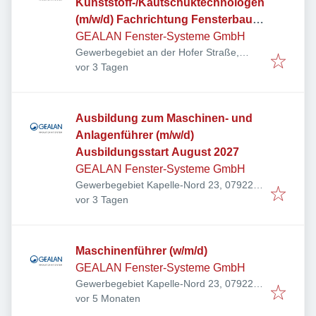
Kunststoff-/Kautschuktechnologen
(m/w/d) Fachrichtung Fensterbau
Ausbildungsstart September 2027
GEALAN Fenster-Systeme GmbH
Gewerbegebiet an der Hofer Straße,
Veröffentlicht
:
Hofer Str. 80, 95145 Oberkotzau,
vor 3 Tagen
Deutschland
Ausbildung zum Maschinen- und
Anlagenführer (m/w/d)
Ausbildungsstart August 2027
GEALAN Fenster-Systeme GmbH
Gewerbegebiet Kapelle-Nord 23, 07922
Veröffentlicht
:
Tanna, Deutschland
vor 3 Tagen
Maschinenführer (w/m/d)
GEALAN Fenster-Systeme GmbH
Gewerbegebiet Kapelle-Nord 23, 07922
Veröffentlicht
:
Tanna, Deutschland
vor 5 Monaten