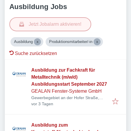
Ausbildung Jobs
Jetzt Jobalarm aktivieren!
Ausbildung
Produktionsmitarbeiter/-in
Suche zurücksetzen
Ausbildung zur Fachkraft für
Metalltechnik (m/w/d)
Ausbildungsstart September 2027
GEALAN Fenster-Systeme GmbH
Gewerbegebiet an der Hofer Straße,
Veröffentlicht
:
Hofer Str. 80, 95145 Oberkotzau,
vor 3 Tagen
Deutschland
Ausbildung zum