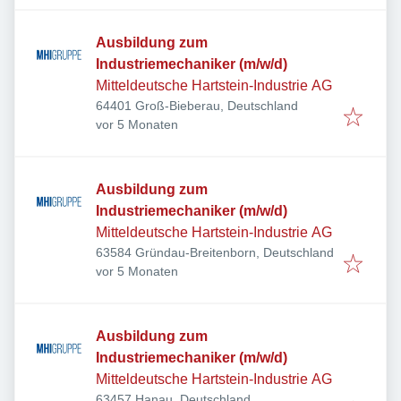
Ausbildung zum
Industriemechaniker (m/w/d)
Mitteldeutsche Hartstein-Industrie AG
64401 Groß-Bieberau, Deutschland
Veröffentlicht
:
vor 5 Monaten
Ausbildung zum
Industriemechaniker (m/w/d)
Mitteldeutsche Hartstein-Industrie AG
63584 Gründau-Breitenborn, Deutschland
Veröffentlicht
:
vor 5 Monaten
Ausbildung zum
Industriemechaniker (m/w/d)
Mitteldeutsche Hartstein-Industrie AG
63457 Hanau, Deutschland