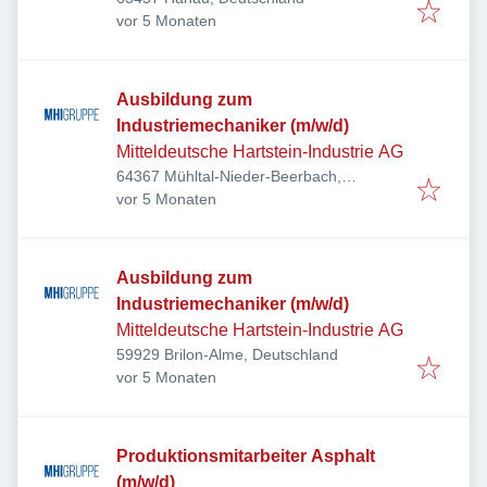
Veröffentlicht
:
vor 5 Monaten
Ausbildung zum
Industriemechaniker (m/w/d)
Mitteldeutsche Hartstein-Industrie AG
64367 Mühltal-Nieder-Beerbach,
Veröffentlicht
:
Deutschland
vor 5 Monaten
Ausbildung zum
Industriemechaniker (m/w/d)
Mitteldeutsche Hartstein-Industrie AG
59929 Brilon-Alme, Deutschland
Veröffentlicht
:
vor 5 Monaten
Produktionsmitarbeiter Asphalt
(m/w/d)