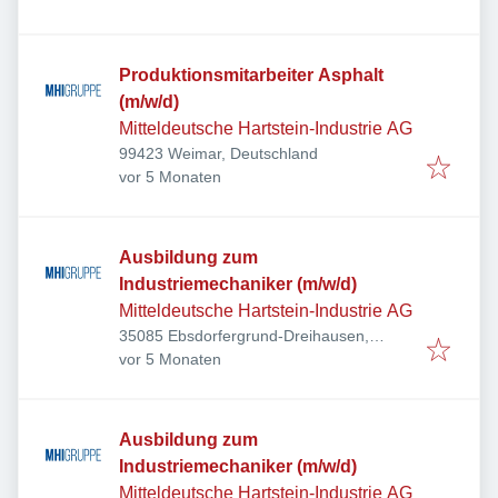
Produktionsmitarbeiter Asphalt
(m/w/d)
Mitteldeutsche Hartstein-Industrie AG
99423 Weimar, Deutschland
Veröffentlicht
:
vor 5 Monaten
Ausbildung zum
Industriemechaniker (m/w/d)
Mitteldeutsche Hartstein-Industrie AG
35085 Ebsdorfergrund-Dreihausen,
Veröffentlicht
:
Deutschland
vor 5 Monaten
Ausbildung zum
Industriemechaniker (m/w/d)
Mitteldeutsche Hartstein-Industrie AG