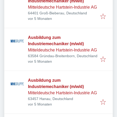
Industriemechaniker (m/w/d)
Mitteldeutsche Hartstein-Industrie AG
64401 Groß-Bieberau, Deutschland
Veröffentlicht
:
vor 5 Monaten
Ausbildung zum
Industriemechaniker (m/w/d)
Mitteldeutsche Hartstein-Industrie AG
63584 Gründau-Breitenborn, Deutschland
Veröffentlicht
:
vor 5 Monaten
Ausbildung zum
Industriemechaniker (m/w/d)
Mitteldeutsche Hartstein-Industrie AG
63457 Hanau, Deutschland
Veröffentlicht
:
vor 5 Monaten