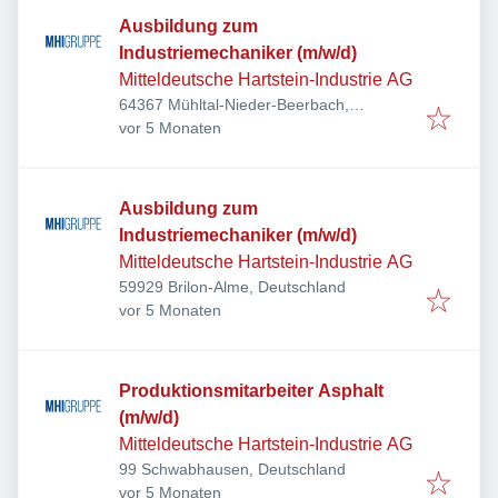
Ausbildung zum
Industriemechaniker (m/w/d)
Mitteldeutsche Hartstein-Industrie AG
64367 Mühltal-Nieder-Beerbach,
Veröffentlicht
:
Deutschland
vor 5 Monaten
Ausbildung zum
Industriemechaniker (m/w/d)
Mitteldeutsche Hartstein-Industrie AG
59929 Brilon-Alme, Deutschland
Veröffentlicht
:
vor 5 Monaten
Produktionsmitarbeiter Asphalt
(m/w/d)
Mitteldeutsche Hartstein-Industrie AG
99 Schwabhausen, Deutschland
Veröffentlicht
:
vor 5 Monaten