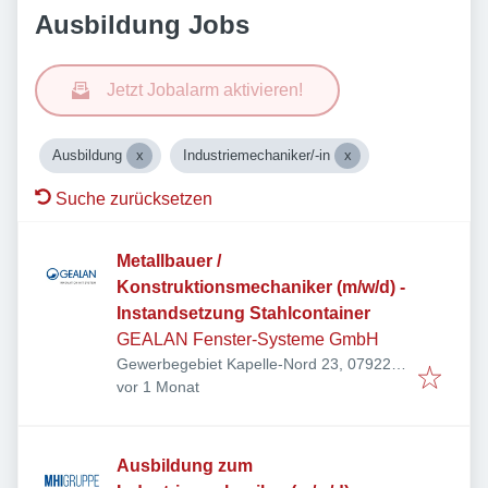
Ausbildung Jobs
Jetzt Jobalarm aktivieren!
Ausbildung
Industriemechaniker/-in
Suche zurücksetzen
Metallbauer /
Konstruktionsmechaniker (m/w/d) -
Instandsetzung Stahlcontainer
GEALAN Fenster-Systeme GmbH
Gewerbegebiet Kapelle-Nord 23, 07922
Veröffentlicht
:
Tanna, Deutschland
vor 1 Monat
Ausbildung zum