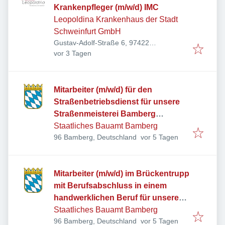
Krankenpfleger (m/w/d) IMC
Leopoldina Krankenhaus der Stadt
Schweinfurt GmbH
Gustav-Adolf-Straße 6, 97422
Veröffentlicht
:
Schweinfurt, Deutschland
vor 3 Tagen
Mitarbeiter (m/w/d) für den
Straßenbetriebsdienst für unsere
Straßenmeisterei Bamberg
möglichst mit Fahrerlaubnis Klasse
Staatliches Bauamt Bamberg
Veröffentlicht
:
96 Bamberg, Deutschland
vor 5 Tagen
CE
Mitarbeiter (m/w/d) im Brückentrupp
mit Berufsabschluss in einem
handwerklichen Beruf für unsere
Straßenmeisterei Bamberg
Staatliches Bauamt Bamberg
Veröffentlicht
:
96 Bamberg, Deutschland
vor 5 Tagen
möglichst mit Fahrerlaubnis Klasse