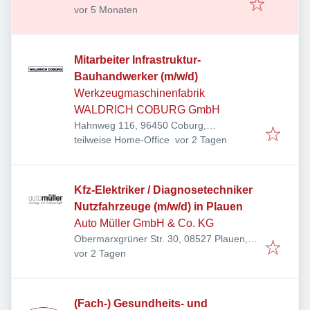
Veröffentlicht
:
Neudrossenfeld, Deutschland
vor 5 Monaten
Mitarbeiter Infrastruktur-
Bauhandwerker (m/w/d)
Werkzeugmaschinenfabrik
WALDRICH COBURG GmbH
Hahnweg 116, 96450 Coburg,
Veröffentlicht
:
Deutschland
teilweise Home-Office
vor 2 Tagen
Kfz-Elektriker / Diagnosetechniker
Nutzfahrzeuge (m/w/d) in Plauen
Auto Müller GmbH & Co. KG
Obermarxgrüner Str. 30, 08527 Plauen,
Veröffentlicht
:
Deutschland
vor 2 Tagen
(Fach-) Gesundheits- und