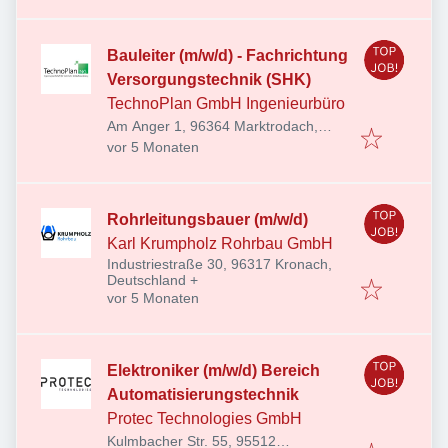
Bauleiter (m/w/d) - Fachrichtung
Versorgungstechnik (SHK)
TechnoPlan GmbH Ingenieurbüro
Am Anger 1, 96364 Marktrodach,
Veröffentlicht
:
Deutschland
vor 5 Monaten
Rohrleitungsbauer (m/w/d)
Karl Krumpholz Rohrbau GmbH
Industriestraße 30, 96317 Kronach,
Deutschland
+
Veröffentlicht
:
vor 5 Monaten
Elektroniker (m/w/d) Bereich
Automatisierungstechnik
Protec Technologies GmbH
Kulmbacher Str. 55, 95512