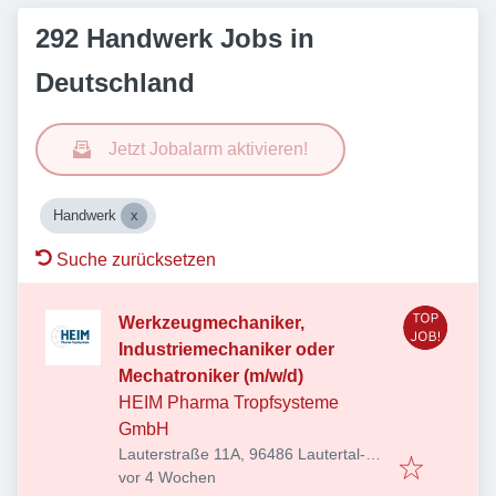
292 Handwerk Jobs in
Deutschland
Jetzt Jobalarm aktivieren!
Handwerk
Suche zurücksetzen
Werkzeugmechaniker,
Industriemechaniker oder
Mechatroniker (m/w/d)
HEIM Pharma Tropfsysteme
GmbH
Lauterstraße 11A, 96486 Lautertal-
Veröffentlicht
:
Unterlauter, Deutschland
vor 4 Wochen