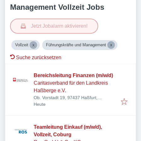
Management Vollzeit Jobs
Jetzt Jobalarm aktivieren!
Vollzeit
Führungskräfte und Management
Suche zurücksetzen
Bereichsleitung Finanzen (m/w/d)
Caritasverband für den Landkreis
Haßberge e.V.
Ob. Vorstadt 19, 97437 Haßfurt,
Veröffentlicht
:
Deutschland
Heute
Teamleitung Einkauf (m/w/d),
Vollzeit, Coburg