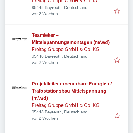
Freitag Gruppe GmbH & Co. KG
95448 Bayreuth, Deutschland
Veröffentlicht
:
vor 2 Wochen
Teamleiter –
Mittelspannungsmontagen (m/w/d)
Freitag Gruppe GmbH & Co. KG
95448 Bayreuth, Deutschland
Veröffentlicht
:
vor 2 Wochen
Projektleiter erneuerbare Energien /
Trafostationsbau Mittelspannung
(m/w/d)
Freitag Gruppe GmbH & Co. KG
95448 Bayreuth, Deutschland
Veröffentlicht
:
vor 2 Wochen