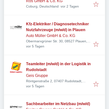
Ros GmbH & Co. KG
Veröffentlicht
:
Coburg, Deutschland
vor 2 Tagen
Kfz-Elektriker / Diagnosetechniker
Nutzfahrzeuge (m/w/d) in Plauen
Auto Müller GmbH & Co. KG
Obermarxgrüner Str. 30, 08527 Plauen,
Veröffentlicht
:
Deutschland
vor 5 Tagen
Teamleiter (m/w/d) in der Logistik in
Rudolstadt
Geis Gruppe
Röntgenstraße 2, 07407 Rudolstadt,
Veröffentlicht
:
Deutschland
vor 5 Tagen
Sachbearbeiter im Netzbau (m/w/d)