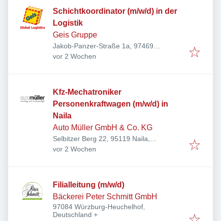
Schichtkoordinator (m/w/d) in der
Logistik
Geis Gruppe
Jakob-Panzer-Straße 1a, 97469
Veröffentlicht
:
Gochsheim, Deutschland
vor 2 Wochen
Kfz-Mechatroniker
Personenkraftwagen (m/w/d) in
Naila
Auto Müller GmbH & Co. KG
Selbitzer Berg 22, 95119 Naila,
Veröffentlicht
:
Deutschland
vor 2 Wochen
Filialleitung (m/w/d)
Bäckerei Peter Schmitt GmbH
97084 Würzburg-Heuchelhof,
Deutschland
+