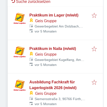
Suche zurücksetzen
Praktikum im Lager (m/w/d)
Geis Gruppe
Gewerbegebiet Am Dolzbach,
Veröffentlicht
:
Rudolf-Diesel-Ring 24, 97616 Bad
vor 5 Monaten
Neustadt an der Saale,
Deutschland
Praktikum in Naila (m/w/d)
Geis Gruppe
Gewerbegebiet Kugelfang, Am
Veröffentlicht
:
Kalkofen 4, 95119 Naila,
vor 5 Monaten
Deutschland
Ausbildung Fachkraft für
Lagerlogistik 2026 (m/w/d)
Geis Gruppe
Siemensstraße 3, 90766 Fürth,
Veröffentlicht
:
Deutschland
vor 5 Monaten