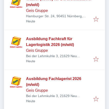
(m/w/d)
Geis Gruppe
Hamburger Str. 24, 90451 Nürnberg,
Veröffentlicht
:
Deutschland
Heute
Ausbildung Fachkraft für
Lagerlogistik 2026 (m/w/d)
Geis Gruppe
Bei der Lehmkuhle 3, 21629 Neu
Veröffentlicht
:
Wulmstorf, Deutschland
Heute
Ausbildung Fachlagerist 2026
(m/w/d)
Geis Gruppe
Bei der Lehmkuhle 3, 21629 Neu
Veröffentlicht
:
Wulmstorf, Deutschland
Heute