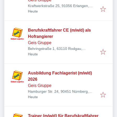
Kraftwerkstraße 25, 91056 Erlangen,
Veröffentlicht
:
Deutschland
Heute
Berufskraftfahrer CE (m/w/d) als
Hofrangierer
Geis Gruppe
Behringstraße 1, 63110 Rodgau,
Veröffentlicht
:
Deutschland
Heute
Ausbildung Fachlagerist (m/w/d)
2026
Geis Gruppe
Hamburger Str. 24, 90451 Nürnberg,
Veröffentlicht
:
Deutschland
Heute
Trainer (m/w/d) für Berufskraftfahrer