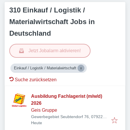
310 Einkauf / Logistik /
Materialwirtschaft Jobs in
Deutschland
Jetzt Jobalarm aktivieren!
Einkauf / Logistik / Materialwirtschaft
Suche zurücksetzen
Ausbildung Fachlagerist (m/w/d)
2026
Geis Gruppe
Gewerbegebiet Seubtendorf 76, 07922
Veröffentlicht
:
Tanna, Deutschland
Heute