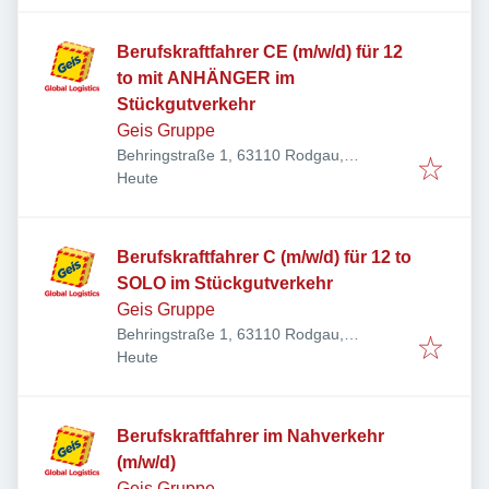
Berufskraftfahrer CE (m/w/d) für 12
to mit ANHÄNGER im
Stückgutverkehr
Geis Gruppe
Behringstraße 1, 63110 Rodgau,
Veröffentlicht
:
Deutschland
Heute
Berufskraftfahrer C (m/w/d) für 12 to
SOLO im Stückgutverkehr
Geis Gruppe
Behringstraße 1, 63110 Rodgau,
Veröffentlicht
:
Deutschland
Heute
Berufskraftfahrer im Nahverkehr
(m/w/d)
Geis Gruppe