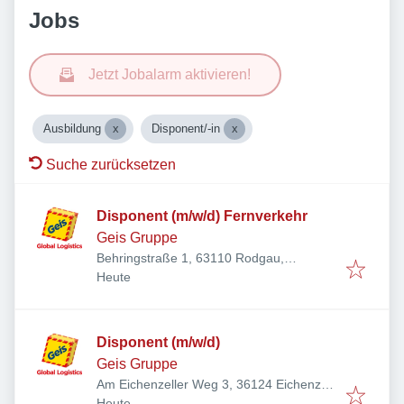
Jobs
Jetzt Jobalarm aktivieren!
Ausbildung
Disponent/-in
Suche zurücksetzen
Disponent (m/w/d) Fernverkehr
Geis Gruppe
Behringstraße 1, 63110 Rodgau,
Veröffentlicht
:
Deutschland
Heute
Disponent (m/w/d)
Geis Gruppe
Am Eichenzeller Weg 3, 36124 Eichenzell,
Veröffentlicht
:
Deutschland
Heute