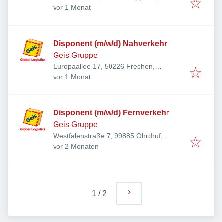
Veröffentlicht
:
Deutschland
vor 1 Monat
Disponent (m/w/d) Nahverkehr
Geis Gruppe
Europaallee 17, 50226 Frechen,
Veröffentlicht
:
Deutschland
vor 1 Monat
Disponent (m/w/d) Fernverkehr
Geis Gruppe
Westfalenstraße 7, 99885 Ohrdruf,
Veröffentlicht
:
Deutschland
vor 2 Monaten
1
/
2