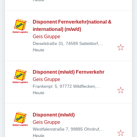
Disponent Fernverkehr(national &
international) (m/w/d)
Geis Gruppe
Dieselstraße 31, 74589 Satteldorf,
Veröffentlicht
:
Deutschland
Heute
Disponent (m/w/d) Fernverkehr
Geis Gruppe
Frankenpl. 5, 97772 Wildflecken,
Veröffentlicht
:
Deutschland
Heute
Disponent (m/w/d)
Geis Gruppe
Westfalenstraße 7, 99885 Ohrdruf,
Veröffentlicht
:
Deutschland
Heute