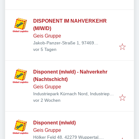
DISPONENT IM NAHVERKEHR
(M/W/D)
Geis Gruppe
Jakob-Panzer-Straße 1, 97469
Veröffentlicht
:
Gochsheim, Deutschland
vor 5 Tagen
Disponent (m/w/d) - Nahverkehr
(Nachtschicht)
Geis Gruppe
Industriepark Kürnach Nord, Industriepark
Veröffentlicht
:
7-11, 97273 Kürnach, Deutschland
vor 2 Wochen
Disponent (m/w/d)
Geis Gruppe
Hölker Feld 48, 42279 Wuppertal,