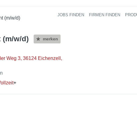
JOBS FINDEN
FIRMEN FINDEN
PROD
Ha
t (m/w/d)
 (m/w/d)
merken
er Weg 3, 36124 Eichenzell,
en
ollzeit
+