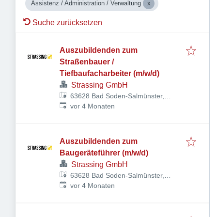
Assistenz / Administration / Verwaltung
Suche zurücksetzen
Auszubildenden zum
Straßenbauer /
Tiefbaufacharbeiter (m/w/d)
Strassing GmbH
63628 Bad Soden-Salmünster,
Veröffentlicht
:
Deutschland
vor 4 Monaten
Auszubildenden zum
Baugeräteführer (m/w/d)
Strassing GmbH
63628 Bad Soden-Salmünster,
Veröffentlicht
:
Deutschland
vor 4 Monaten