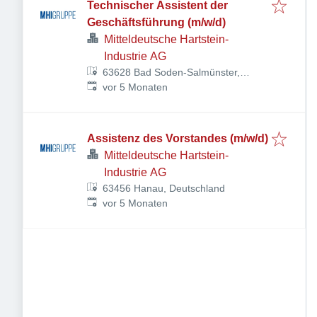
Technischer Assistent der
Geschäftsführung (m/w/d)
Mitteldeutsche Hartstein-
Industrie AG
63628 Bad Soden-Salmünster,
Veröffentlicht
:
Deutschland
vor 5 Monaten
Assistenz des Vorstandes (m/w/d)
Mitteldeutsche Hartstein-
Industrie AG
63456 Hanau, Deutschland
Veröffentlicht
:
vor 5 Monaten