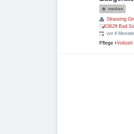
merken
Strassing G
63628 Bad So
Veröffentlicht
:
vor 4 Monat
Pflege
+
Vollzeit