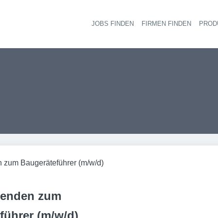
JOBS FINDEN
FIRMEN FINDEN
PROD
Ha
 zum Baugeräteführer (m/w/d)
denden zum
führer (m/w/d)