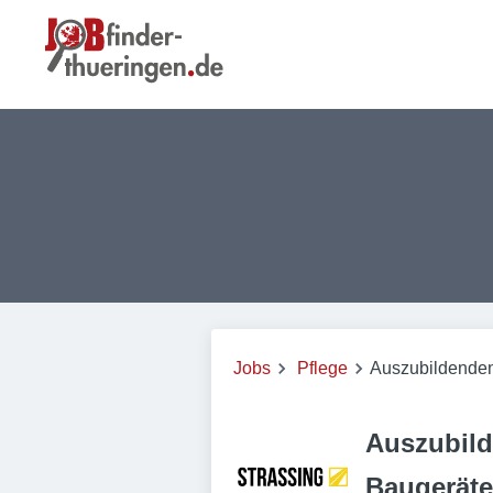
Jobs
Pflege
Auszubildenden
Auszubil
Baugeräte