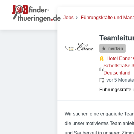
Jobs
Führungskräfte und Ma
Teamleitu
merken
Hotel Ebne
Schottstraße 3
Deutschland
Veröffentlicht
:
vor 5 Monat
Führungskräfte
Wir suchen eine engagierte Tea
die unser motiviertes Team anle
und Sauberkeit in unseren Zim