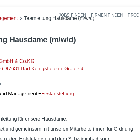
JOBS FINDEN
FIRMEN FINDEN
PROD
Ha
nagement
Teamleitung Hausdame (m/w/d)
ng Hausdame (m/w/d)
r GmbH & Co.KG
6, 97631 Bad Königshofen i. Grabfeld,
en
 und Management
+
Festanstellung
mleitung für unsere Hausdame,
itet und gemeinsam mit unseren Mitarbeiterinnen für Ordnung
mern, den Hoteletagen und dem Schwimmbad sorgt.