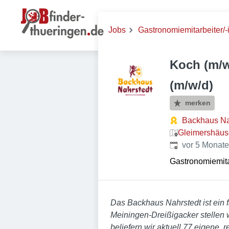
Jobs
Gastronomiemitarbeiter/-
Koch (m/w
(m/w/d)
merken
Backhaus N
Gleimershäuse
Veröffentlicht
:
vor 5 Monat
Gastronomiemitar
Das Backhaus Nahrstedt ist ein fa
Meiningen-Dreißigacker stellen 
beliefern wir aktuell 77 eigene