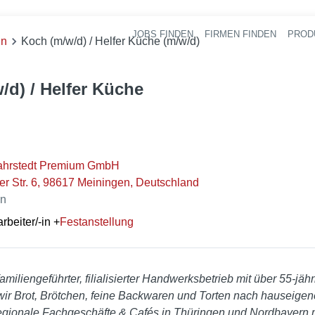
JOBS FINDEN
FIRMEN FINDEN
PROD
Ha
in
Koch (m/w/d) / Helfer Küche (m/w/d)
/d) / Helfer Küche
ahrstedt Premium GmbH
r Str. 6, 98617 Meiningen, Deutschland
en
beiter/-in
+
Festanstellung
miliengeführter, filialisierter Handwerksbetrieb mit über 55-jähr
wir Brot, Brötchen, feine Backwaren und Torten nach hauseigen
, regionale Fachgeschäfte & Cafés in Thüringen und Nordbayern 