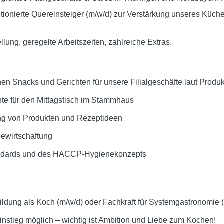
itionierte Quereinsteiger (m/w/d) zur Verstärkung unseres Kü
llung, geregelte Arbeitszeiten, zahlreiche Extras.
en Snacks und Gerichten für unsere Filialgeschäfte laut Produ
hte für den Mittagstisch im Stammhaus
ung von Produkten und Rezeptideen
bewirtschaftung
tandards und des HACCP-Hygienekonzepts
ldung als Koch (m/w/d) oder Fachkraft für Systemgastronomie 
einstieg möglich – wichtig ist Ambition und Liebe zum Kochen!