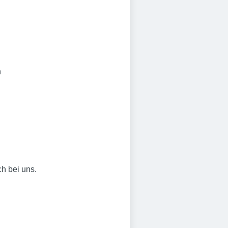
n
n
ch bei uns.