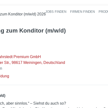
JOBS FINDEN
FIRMEN FINDEN
PROD
Ha
zum Konditor (m/w/d) 2026
g zum Konditor (m/w/d)
ahrstedt Premium GmbH
r Str., 98617 Meiningen, Deutschland
en
ldung
/d)
h, aber sinnlos.“ – Siehst du auch so?