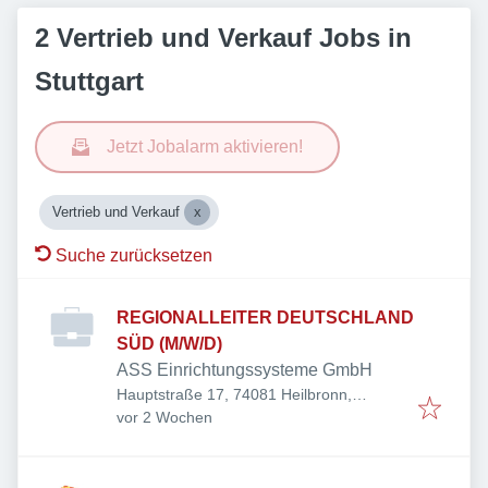
2 Vertrieb und Verkauf Jobs in
Stuttgart
Jetzt Jobalarm aktivieren!
Vertrieb und Verkauf
Suche zurücksetzen
REGIONALLEITER DEUTSCHLAND
SÜD (M/W/D)
ASS Einrichtungssysteme GmbH
Hauptstraße 17, 74081 Heilbronn,
Veröffentlicht
:
Deutschland
vor 2 Wochen