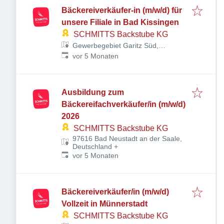
Bäckereiverkäufer-in (m/w/d) für
unsere Filiale in Bad Kissingen
SCHMITTS Backstube KG
Gewerbegebiet Garitz Süd,
Veröffentlicht
:
Heiligenfelder Allee 5, 97688 Bad
vor 5 Monaten
Kissingen, Deutschland
Ausbildung zum
Bäckereifachverkäufer/in (m/w/d)
2026
SCHMITTS Backstube KG
97616 Bad Neustadt an der Saale,
Deutschland
+
Veröffentlicht
:
vor 5 Monaten
Bäckereiverkäufer/in (m/w/d)
Vollzeit in Münnerstadt
SCHMITTS Backstube KG