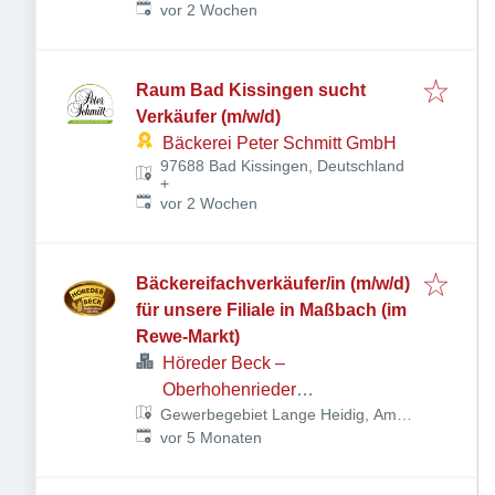
Veröffentlicht
:
vor 2 Wochen
Raum Bad Kissingen sucht
Verkäufer (m/w/d)
Bäckerei Peter Schmitt GmbH
97688 Bad Kissingen, Deutschland
+
Veröffentlicht
:
vor 2 Wochen
Bäckereifachverkäufer/in (m/w/d)
für unsere Filiale in Maßbach (im
Rewe-Markt)
Höreder Beck –
Oberhohenrieder
Gewerbegebiet Lange Heidig, Am
Landbrotbäckerei Ed. Wolf
Veröffentlicht
:
Heidig 1, 97711 Maßbach,
vor 5 Monaten
GmbH
Deutschland