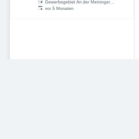
Gewerbegebiet An der Meininger
Veröffentlicht
:
Straße, Untere Au 1, 97702
vor 5 Monaten
Münnerstadt, Deutschland