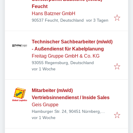
Feucht
Hans Batzner GmbH
Veröffentlicht
:
90537 Feucht, Deutschland
vor 3 Tagen
Technischer Sachbearbeiter (m/w/d)
- Außendienst für Kabelplanung
Freitag Gruppe GmbH & Co. KG
93055 Regensburg, Deutschland
Veröffentlicht
:
vor 1 Woche
Mitarbeiter (m/w/d)
Vertriebsinnendienst / Inside Sales
Geis Gruppe
Hamburger Str. 24, 90451 Nürnberg,
Veröffentlicht
:
Deutschland
vor 1 Woche