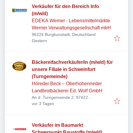
Verkäufer für den Bereich Info
(m/w/d)
EDEKA Werner - Lebensmittelmärkte
Werner Verwaltungsgesellschaft mbH
96224 Burgkunstadt, Deutschland
Veröffentlicht
:
Gestern
Bäckereifachverkäufer/in (m/w/d) für
unsere Filiale in Schweinfurt
(Turngemeinde)
Höreder Beck – Oberhohenrieder
Landbrotbäckerei Ed. Wolf GmbH
An d. Turngemeinde 2, 97422
Veröffentlicht
:
Schweinfurt, Deutschland
vor 3 Tagen
Verkäufer im Baumarkt
Schwerpunkt Baustoffe (m/w/d)