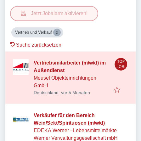
Jetzt Jobalarm aktivieren!
Vertrieb und Verkauf
Suche zurücksetzen
Vertriebsmitarbeiter (m/w/d) im
Außendienst
Meusel Objekteinrichtungen
GmbH
Veröffentlicht
:
Deutschland
vor 5 Monaten
Verkäufer für den Bereich
Wein/Sekt/Spirituosen (m/w/d)
EDEKA Werner - Lebensmittelmärkte
Werner Verwaltungsgesellschaft mbH