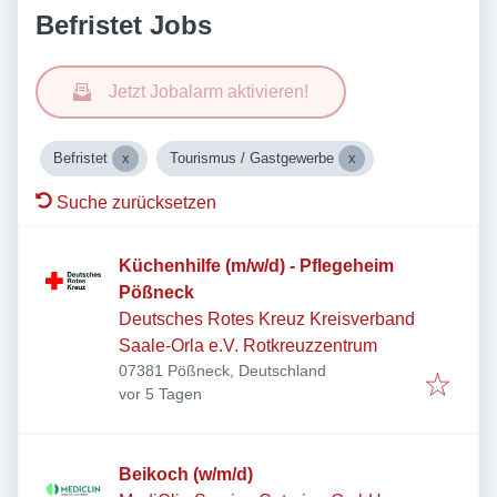
Befristet Jobs
Jetzt Jobalarm aktivieren!
Befristet
Tourismus / Gastgewerbe
Suche zurücksetzen
Küchenhilfe (m/w/d) - Pflegeheim
Pößneck
Deutsches Rotes Kreuz Kreisverband
Saale-Orla e.V. Rotkreuzzentrum
07381 Pößneck, Deutschland
Veröffentlicht
:
vor 5 Tagen
Beikoch (w/m/d)