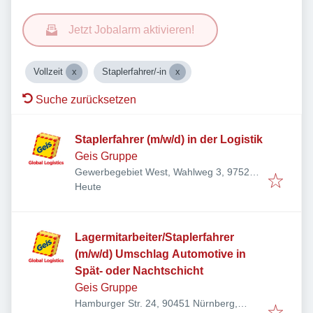
Jetzt Jobalarm aktivieren!
Vollzeit
Staplerfahrer/-in
Suche zurücksetzen
Staplerfahrer (m/w/d) in der Logistik
Geis Gruppe
Gewerbegebiet West, Wahlweg 3, 97525
Veröffentlicht
:
Schwebheim, Deutschland
Heute
Lagermitarbeiter/Staplerfahrer
(m/w/d) Umschlag Automotive in
Spät- oder Nachtschicht
Geis Gruppe
Hamburger Str. 24, 90451 Nürnberg,