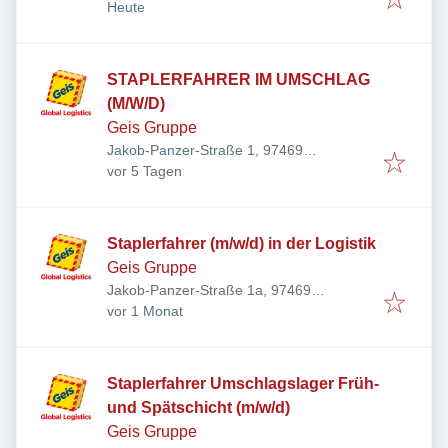
Veröffentlicht
:
Deutschland
Heute
STAPLERFAHRER IM UMSCHLAG
(M/W/D)
Geis Gruppe
Jakob-Panzer-Straße 1, 97469
Veröffentlicht
:
Gochsheim, Deutschland
vor 5 Tagen
Staplerfahrer (m/w/d) in der Logistik
Geis Gruppe
Jakob-Panzer-Straße 1a, 97469
Veröffentlicht
:
Gochsheim, Deutschland
vor 1 Monat
Staplerfahrer Umschlagslager Früh-
und Spätschicht (m/w/d)
Geis Gruppe