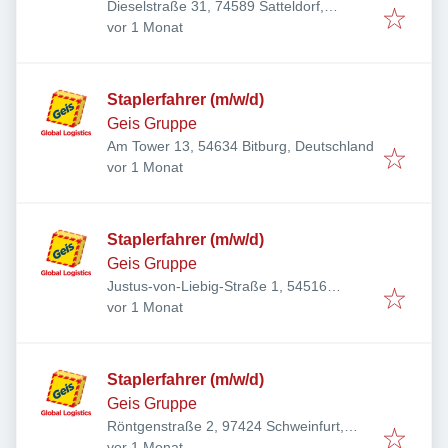
Dieselstraße 31, 74589 Satteldorf,
Veröffentlicht
:
Deutschland
vor 1 Monat
Staplerfahrer (m/w/d)
Geis Gruppe
Am Tower 13, 54634 Bitburg, Deutschland
Veröffentlicht
:
vor 1 Monat
Staplerfahrer (m/w/d)
Geis Gruppe
Justus-von-Liebig-Straße 1, 54516
Veröffentlicht
:
Wittlich, Deutschland
vor 1 Monat
Staplerfahrer (m/w/d)
Geis Gruppe
Röntgenstraße 2, 97424 Schweinfurt,
Veröffentlicht
:
Deutschland
vor 1 Monat