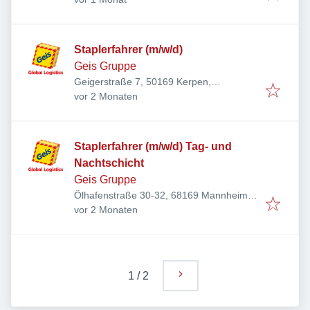
Staplerfahrer (m/w/d)
Geis Gruppe
Geigerstraße 7, 50169 Kerpen,
Veröffentlicht
:
Deutschland
vor 2 Monaten
Staplerfahrer (m/w/d) Tag- und
Nachtschicht
Geis Gruppe
Ölhafenstraße 30-32, 68169 Mannheim,
Veröffentlicht
:
Deutschland
vor 2 Monaten
1
/
2