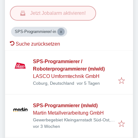
Jetzt Jobalarm aktivieren!
SPS-Programmierer/-in
Suche zurücksetzen
SPS-Programmierer /
Roboterprogrammierer (m/w/d)
LASCO Umformtechnik GmbH
Veröffentlicht
:
Coburg, Deutschland
vor 5 Tagen
SPS-Programmierer (m/w/d)
Martin Metallverarbeitung GmbH
Gewerbegebiet Kleingarnstadt Süd-Ost,
Veröffentlicht
:
Am Hummelsberg 6, 96237 Ebersdorf bei
vor 3 Wochen
Coburg, Deutschland