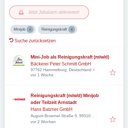
Jetzt Jobalarm aktivieren!
Minijob
Reinigungskraft
Suche zurücksetzen
Mini-Job als Reinigungskraft (m/w/d)
Bäckerei Peter Schmitt GmbH
97762 Hammelburg, Deutschland
+
Veröffentlicht
:
vor 1 Woche
Reinigungskraft (m/w/d) Minijob
oder Teilzeit Arnstadt
Hans Batzner GmbH
August-Broemel-Straße 9, 99310
Veröffentlicht
:
Arnstadt, Deutschland
vor 2 Wochen