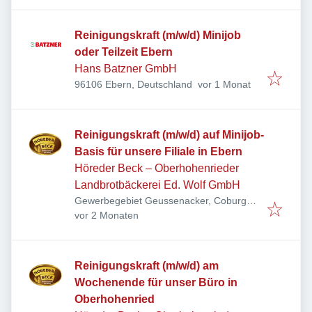
Reinigungskraft (m/w/d) Minijob
oder Teilzeit Ebern
Hans Batzner GmbH
Veröffentlicht
:
96106 Ebern, Deutschland
vor 1 Monat
Reinigungskraft (m/w/d) auf Minijob-
Basis für unsere Filiale in Ebern
Höreder Beck – Oberhohenrieder
Landbrotbäckerei Ed. Wolf GmbH
Gewerbegebiet Geussenacker, Coburger
Veröffentlicht
:
Str. 2, 96106 Ebern, Deutschland
vor 2 Monaten
Reinigungskraft (m/w/d) am
Wochenende für unser Büro in
Oberhohenried