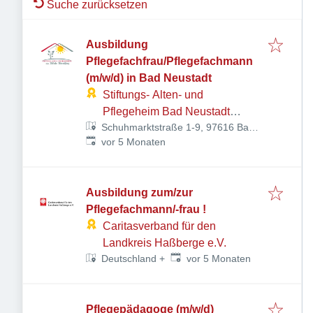
Suche zurücksetzen
Ausbildung
Pflegefachfrau/Pflegefachmann
(m/w/d) in Bad Neustadt
Stiftungs- Alten- und
Pflegeheim Bad Neustadt
Schuhmarktstraße 1-9, 97616 Bad
gGmbH
Veröffentlicht
:
Neustadt an der Saale,
vor 5 Monaten
Deutschland
Ausbildung zum/zur
Pflegefachmann/-frau !
Caritasverband für den
Landkreis Haßberge e.V.
Veröffentlicht
:
vor 5 Monaten
Deutschland
+
Pflegepädagoge (m/w/d)