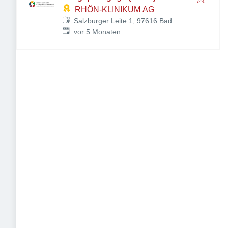
RHÖN-KLINIKUM AG
Salzburger Leite 1, 97616 Bad
Veröffentlicht
:
Neustadt an der Saale,
vor 5 Monaten
Deutschland