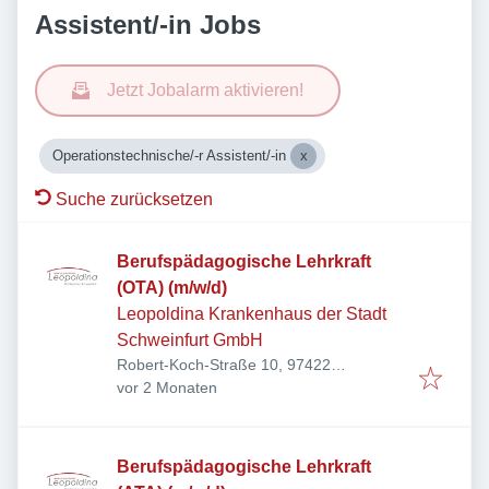
Assistent/-in Jobs
Jetzt Jobalarm aktivieren!
Operationstechnische/-r Assistent/-in
Suche zurücksetzen
Berufspädagogische Lehrkraft
(OTA) (m/w/d)
Leopoldina Krankenhaus der Stadt
Schweinfurt GmbH
Robert-Koch-Straße 10, 97422
Veröffentlicht
:
Schweinfurt, Deutschland
vor 2 Monaten
Berufspädagogische Lehrkraft