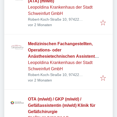
(ATA) (m/w/d)
Leopoldina Krankenhaus der Stadt
Schweinfurt GmbH
Robert-Koch-Straße 10, 97422
Veröffentlicht
:
Schweinfurt, Deutschland
vor 2 Monaten
Medizinischen Fachangestellten,
Operations- oder
Anästhesietechnischen Assistenten
(m/w/d) - MVZ Ambulantes OP-
Leopoldina Krankenhaus der Stadt
Zentrum
Schweinfurt GmbH
Robert-Koch-Straße 10, 97422
Veröffentlicht
:
Schweinfurt, Deutschland
vor 2 Monaten
OTA (m/w/d) / GKP (m/w/d) /
Gefäßassistentin (m/w/d) Klinik für
Gefäßchirurgie