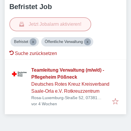
Befristet Job
Jetzt Jobalarm aktivieren!
Befristet
Öffentliche Verwaltung
Suche zurücksetzen
Teamleitung Verwaltung (m/w/d) -
Pflegeheim Pößneck
Deutsches Rotes Kreuz Kreisverband
Saale-Orla e.V. Rotkreuzzentrum
Rosa-Luxemburg-Straße 52, 07381
Veröffentlicht
:
Pößneck, Deutschland
vor 4 Wochen