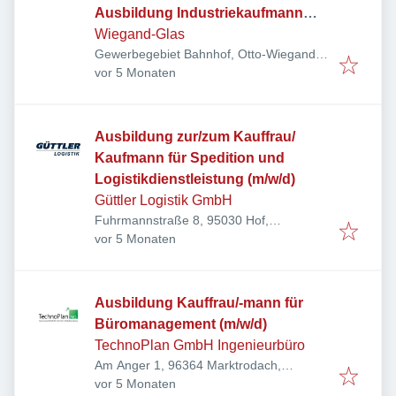
Ausbildung Industriekaufmann
(m/w/d)
Wiegand-Glas
Gewerbegebiet Bahnhof, Otto-Wiegand-
Veröffentlicht
:
Straße 9, 96361 Steinbach am Wald,
vor 5 Monaten
Deutschland
Ausbildung zur/zum Kauffrau/
Kaufmann für Spedition und
Logistikdienstleistung (m/w/d)
Güttler Logistik GmbH
Fuhrmannstraße 8, 95030 Hof,
Veröffentlicht
:
Deutschland
vor 5 Monaten
Ausbildung Kauffrau/-mann für
Büromanagement (m/w/d)
TechnoPlan GmbH Ingenieurbüro
Am Anger 1, 96364 Marktrodach,
Veröffentlicht
:
Deutschland
vor 5 Monaten