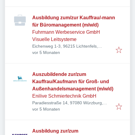
Ausbildung zum/zur Kauffrau/-mann
für Büromanagement (m/w/d)
Fuhrmann Werbeservice GmbH
Visuelle Leitsysteme
Eichenweg 1-3, 96215 Lichtenfels,
Veröffentlicht
:
Deutschland
vor 5 Monaten
Auszubildende zur/zum
Kauffrau/Kaufmann für Groß- und
Außenhandelsmanagement (m/w/d)
Enilive Schmiertechnik GmbH
Paradiesstraße 14, 97080 Würzburg,
Veröffentlicht
:
Deutschland
vor 5 Monaten
Ausbildung zur/zum