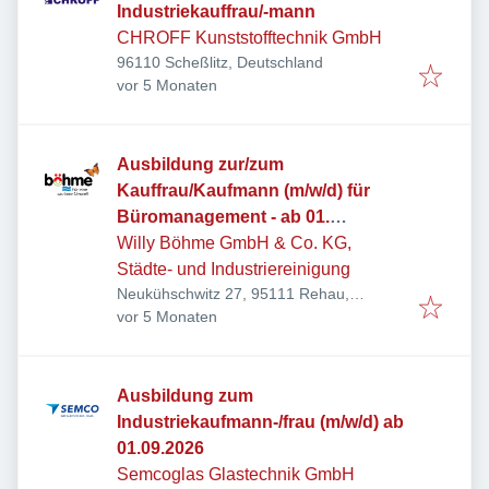
Industriekauffrau/-mann
CHROFF Kunststofftechnik GmbH
96110 Scheßlitz, Deutschland
Veröffentlicht
:
vor 5 Monaten
Ausbildung zur/zum
Kauffrau/Kaufmann (m/w/d) für
Büromanagement - ab 01.
September 2026
Willy Böhme GmbH & Co. KG,
Städte- und Industriereinigung
Neukühschwitz 27, 95111 Rehau,
Veröffentlicht
:
Deutschland
vor 5 Monaten
Ausbildung zum
Industriekaufmann-/frau (m/w/d) ab
01.09.2026
Semcoglas Glastechnik GmbH