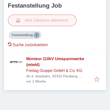
Festanstellung Job
Jetzt Jobalarm aktivieren!
Festanstellung
Suche zurücksetzen
Monteur 110kV Umspannwerke
(m/w/d)
Freitag Gruppe GmbH & Co. KG
An d. Autobahn, 92331 Parsberg,
Veröffentlicht
:
Deutschland
vor 1 Woche