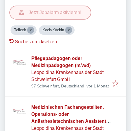
Jetzt Jobalarm aktivieren!
Teilzeit
Koch/Köchin
Suche zurücksetzen
Pflegepädagogen oder
Medizinpädagogen (m/w/d)
Leopoldina Krankenhaus der Stadt
Schweinfurt GmbH
Veröffentlicht
:
97 Schweinfurt, Deutschland
vor 1 Monat
Medizinischen Fachangestellten,
Operations- oder
Anästhesietechnischen Assistenten
(m/w/d) - MVZ Ambulantes OP-
Leopoldina Krankenhaus der Stadt