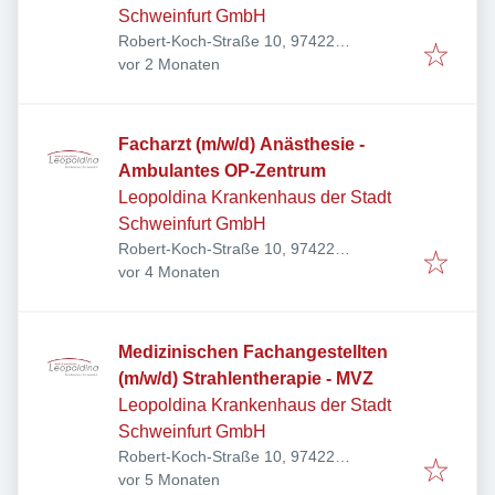
Zentrum
Schweinfurt GmbH
Robert-Koch-Straße 10, 97422
Veröffentlicht
:
Schweinfurt, Deutschland
vor 2 Monaten
Facharzt (m/w/d) Anästhesie -
Ambulantes OP-Zentrum
Leopoldina Krankenhaus der Stadt
Schweinfurt GmbH
Robert-Koch-Straße 10, 97422
Veröffentlicht
:
Schweinfurt, Deutschland
vor 4 Monaten
Medizinischen Fachangestellten
(m/w/d) Strahlentherapie - MVZ
Leopoldina Krankenhaus der Stadt
Schweinfurt GmbH
Robert-Koch-Straße 10, 97422
Veröffentlicht
:
Schweinfurt, Deutschland
vor 5 Monaten