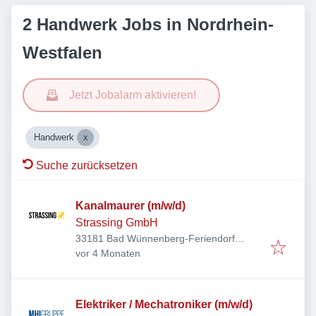
2 Handwerk Jobs in Nordrhein-
Westfalen
Jetzt Jobalarm aktivieren!
Handwerk
Suche zurücksetzen
Kanalmaurer (m/w/d)
Strassing GmbH
33181 Bad Wünnenberg-Feriendorf
Veröffentlicht
:
Fürstenberg, Deutschland
vor 4 Monaten
Elektriker / Mechatroniker (m/w/d)