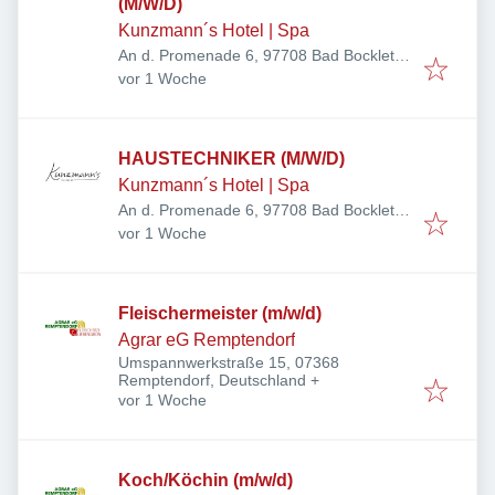
(M/W/D)
Kunzmann´s Hotel | Spa
An d. Promenade 6, 97708 Bad Bocklet,
Veröffentlicht
:
Deutschland
vor 1 Woche
HAUSTECHNIKER (M/W/D)
Kunzmann´s Hotel | Spa
An d. Promenade 6, 97708 Bad Bocklet,
Veröffentlicht
:
Deutschland
vor 1 Woche
Fleischermeister (m/w/d)
Agrar eG Remptendorf
Umspannwerkstraße 15, 07368
Remptendorf, Deutschland
+
Veröffentlicht
:
vor 1 Woche
Koch/Köchin (m/w/d)