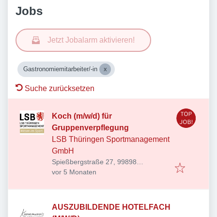
Jobs
Jetzt Jobalarm aktivieren!
Gastronomiemitarbeiter/-in
Suche zurücksetzen
Koch (m/w/d) für
Gruppenverpflegung
LSB Thüringen Sportmanagement
GmbH
Spießbergstraße 27, 99898
Veröffentlicht
:
Friedrichroda, Deutschland
vor 5 Monaten
AUSZUBILDENDE HOTELFACH