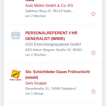
Auto Müller GmbH & Co. KG
Selbitzer Berg 22, 95119 Naila,
Veröffentlicht
:
Deutschland
vor 2 Wochen
PERSONALREFERENT // HR
GENERALIST (M/W/D)
ASS Einrichtungssysteme GmbH
ASS-Adam-Stegner-Straße 19, 96342
Veröffentlicht
:
Stockheim, Deutschland
vor 2 Wochen
Stv. Schichtleiter Dauer Frühschicht
(m/w/d)
Geis Gruppe
Dieselstraße 31, 74589 Satteldorf,
Veröffentlicht
:
Deutschland
vor 1 Monat