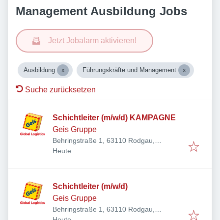
Management Ausbildung Jobs
Jetzt Jobalarm aktivieren!
Ausbildung
Führungskräfte und Management
Suche zurücksetzen
Schichtleiter (m/w/d) KAMPAGNE
Geis Gruppe
Behringstraße 1, 63110 Rodgau,
Veröffentlicht
:
Deutschland
Heute
Schichtleiter (m/w/d)
Geis Gruppe
Behringstraße 1, 63110 Rodgau,
Veröffentlicht
:
Deutschland
Heute