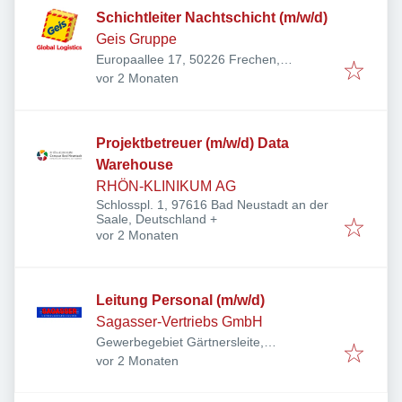
Schichtleiter Nachtschicht (m/w/d)
Geis Gruppe
Europaallee 17, 50226 Frechen,
Veröffentlicht
:
Deutschland
vor 2 Monaten
Projektbetreuer (m/w/d) Data
Warehouse
RHÖN-KLINIKUM AG
Schlosspl. 1, 97616 Bad Neustadt an der
Saale, Deutschland
+
Veröffentlicht
:
vor 2 Monaten
Leitung Personal (m/w/d)
Sagasser-Vertriebs GmbH
Gewerbegebiet Gärtnersleite,
Veröffentlicht
:
Gärtnersleite 5, 96450 Coburg,
vor 2 Monaten
Deutschland