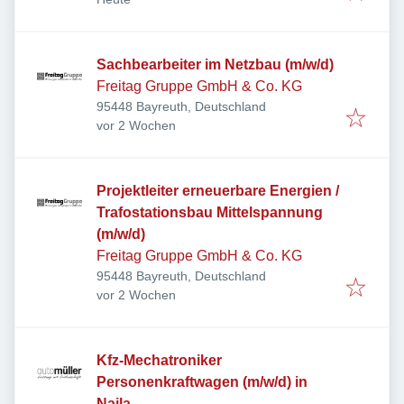
Sachbearbeiter im Netzbau (m/w/d)
Freitag Gruppe GmbH & Co. KG
95448 Bayreuth, Deutschland
Veröffentlicht
:
vor 2 Wochen
Projektleiter erneuerbare Energien /
Trafostationsbau Mittelspannung
(m/w/d)
Freitag Gruppe GmbH & Co. KG
95448 Bayreuth, Deutschland
Veröffentlicht
:
vor 2 Wochen
Kfz-Mechatroniker
Personenkraftwagen (m/w/d) in
Naila