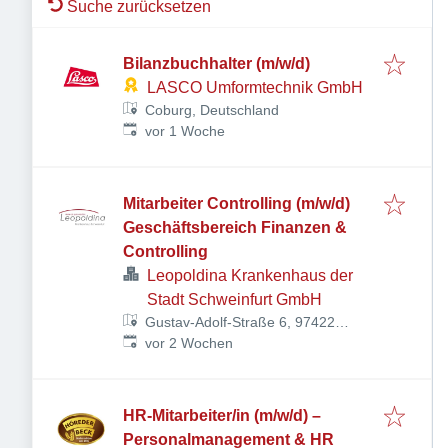
Suche zurücksetzen
Bilanzbuchhalter (m/w/d)
LASCO Umformtechnik GmbH
Coburg, Deutschland
Veröffentlicht
:
vor 1 Woche
Mitarbeiter Controlling (m/w/d)
Geschäftsbereich Finanzen &
Controlling
Leopoldina Krankenhaus der
Stadt Schweinfurt GmbH
Gustav-Adolf-Straße 6, 97422
Veröffentlicht
:
Schweinfurt, Deutschland
vor 2 Wochen
HR-Mitarbeiter/in (m/w/d) –
Personalmanagement & HR