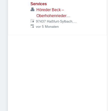
Services
Höreder Beck –
Oberhohenrieder
97437 Haßfurt-Sylbach,
Landbrotbäckerei Ed. Wolf
Veröffentlicht
:
Deutschland
vor 5 Monaten
GmbH