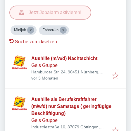
Jetzt Jobalarm aktivieren!
Minijob
Fahrer/-in
Suche zurücksetzen
Aushilfe (m/w/d) Nachtschicht
Geis Gruppe
Hamburger Str. 24, 90451 Nürnberg,
Veröffentlicht
:
Deutschland
vor 3 Monaten
Aushilfe als Berufskraftfahrer
(m/w/d) nur Samstags ( geringfügige
Beschäftigung)
Geis Gruppe
Industriestraße 10, 37079 Göttingen,