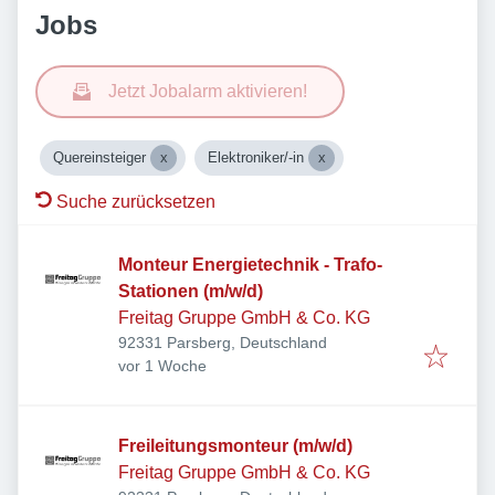
Jobs
Jetzt Jobalarm aktivieren!
Quereinsteiger
Elektroniker/-in
Suche zurücksetzen
Monteur Energietechnik - Trafo-
Stationen (m/w/d)
Freitag Gruppe GmbH & Co. KG
92331 Parsberg, Deutschland
Veröffentlicht
:
vor 1 Woche
Freileitungsmonteur (m/w/d)
Freitag Gruppe GmbH & Co. KG