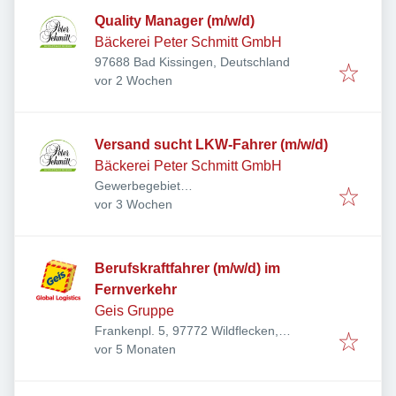
Quality Manager (m/w/d)
Bäckerei Peter Schmitt GmbH
97688 Bad Kissingen, Deutschland
Veröffentlicht
:
vor 2 Wochen
Versand sucht LKW-Fahrer (m/w/d)
Bäckerei Peter Schmitt GmbH
Gewerbegebiet
Veröffentlicht
:
Arnshausen/Reiterswiesen, Breiter Rasen
vor 3 Wochen
5, 97688 Bad Kissingen, Deutschland
Berufskraftfahrer (m/w/d) im
Fernverkehr
Geis Gruppe
Frankenpl. 5, 97772 Wildflecken,
Veröffentlicht
:
Deutschland
vor 5 Monaten