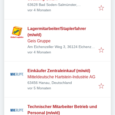
63628 Bad Soden-Salmünster,
Veröffentlicht
:
Deutschland
vor 4 Monaten
Lagermitarbeiter/Staplerfahrer
(m/w/d)
Geis Gruppe
Am Eichenzeller Weg 3, 36124 Eichenzell,
Veröffentlicht
:
Deutschland
vor 4 Monaten
Einkäufer Zentraleinkauf (m/w/d)
Mitteldeutsche Hartstein-Industrie AG
63456 Hanau, Deutschland
Veröffentlicht
:
vor 5 Monaten
Technischer Mitarbeiter Betrieb und
Personal (m/w/d)