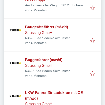
Am Eichenzeller Weg 3, 36124 Eichenzell,
Veröffentlicht
:
Deutschland
vor 2 Monaten
Baugeräteführer (m/w/d)
Strassing GmbH
63628 Bad Soden-Salmünster,
Veröffentlicht
:
Deutschland
vor 4 Monaten
Baggerfahrer (m/w/d)
Strassing GmbH
63628 Bad Soden-Salmünster,
Veröffentlicht
:
Deutschland
vor 4 Monaten
LKW-Fahrer für Ladekran mit CE
(m/w/d)
Strassing GmbH