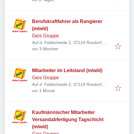
Berufskraftfahrer als Rangierer
(m/w/d)
Geis Gruppe
Auf d. Feldscheide 2, 37124 Rosdorf,
Veröffentlicht
:
Deutschland
vor 3 Wochen
Mitarbeiter im Leitstand (m/w/d)
Geis Gruppe
Auf d. Feldscheide 2, 37124 Rosdorf,
Veröffentlicht
:
Deutschland
vor 1 Monat
Kaufmännischer Mitarbeiter
Versandabfertigung Tagschicht
(m/w/d)
Geis Gruppe