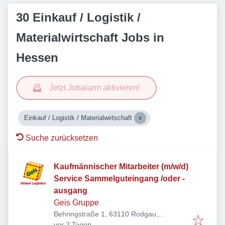
30 Einkauf / Logistik /
Materialwirtschaft Jobs in
Hessen
Jetzt Jobalarm aktivieren!
Einkauf / Logistik / Materialwirtschaft
Suche zurücksetzen
Kaufmännischer Mitarbeiter (m/w/d)
Service Sammelguteingang /oder -
ausgang
Geis Gruppe
Behringstraße 1, 63110 Rodgau,
Veröffentlicht
:
Deutschland
vor 2 Tagen