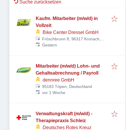
Suche zurücksetzen
Kaufm. Mitarbeiter (m/w/d) in
Vollzeit
Bike Center Dressel GmbH
Fröschbrunn 8, 96317 Kronach,
Veröffentlicht
:
Deutschland
Gestern
Mitarbeiter (m/w/d) Lohn- und
Gehaltsabrechnung / Payroll
dennree GmbH
95183 Töpen, Deutschland
Veröffentlicht
:
vor 1 Woche
Verwaltungskraft (m/w/d) -
Therapiepraxis Schleiz
Deutsches Rotes Kreuz