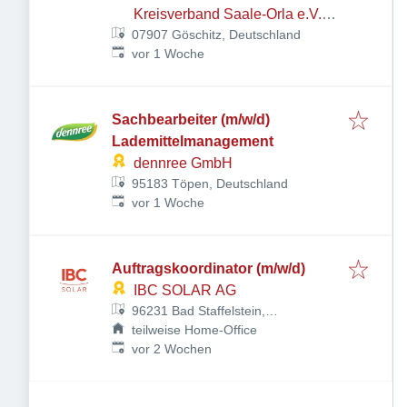
Kreisverband Saale-Orla e.V.
07907 Göschitz, Deutschland
Rotkreuzzentrum
Veröffentlicht
:
vor 1 Woche
Sachbearbeiter (m/w/d)
Lademittelmanagement
dennree GmbH
95183 Töpen, Deutschland
Veröffentlicht
:
vor 1 Woche
Auftragskoordinator (m/w/d)
IBC SOLAR AG
96231 Bad Staffelstein,
Deutschland
teilweise Home-Office
Veröffentlicht
:
vor 2 Wochen