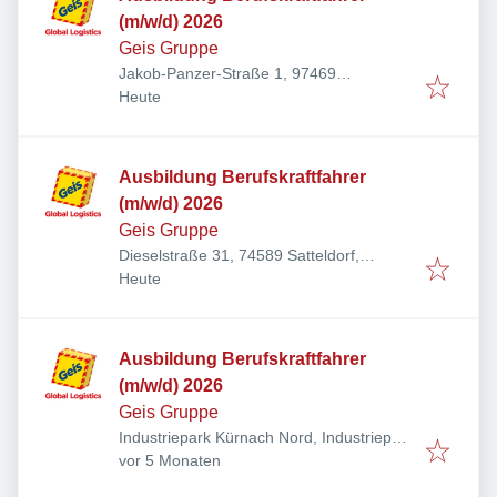
(m/w/d) 2026
Geis Gruppe
Jakob-Panzer-Straße 1, 97469
Veröffentlicht
:
Gochsheim, Deutschland
Heute
Ausbildung Berufskraftfahrer
(m/w/d) 2026
Geis Gruppe
Dieselstraße 31, 74589 Satteldorf,
Veröffentlicht
:
Deutschland
Heute
Ausbildung Berufskraftfahrer
(m/w/d) 2026
Geis Gruppe
Industriepark Kürnach Nord, Industriepark
Veröffentlicht
:
7-11, 97273 Kürnach, Deutschland
vor 5 Monaten