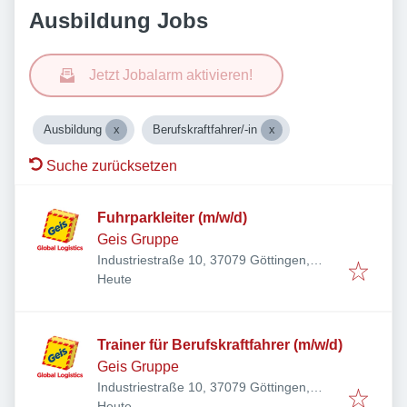
Ausbildung Jobs
Jetzt Jobalarm aktivieren!
Ausbildung
Berufskraftfahrer/-in
Suche zurücksetzen
Fuhrparkleiter (m/w/d)
Geis Gruppe
Industriestraße 10, 37079 Göttingen,
Veröffentlicht
:
Deutschland
Heute
Trainer für Berufskraftfahrer (m/w/d)
Geis Gruppe
Industriestraße 10, 37079 Göttingen,
Veröffentlicht
:
Deutschland
Heute