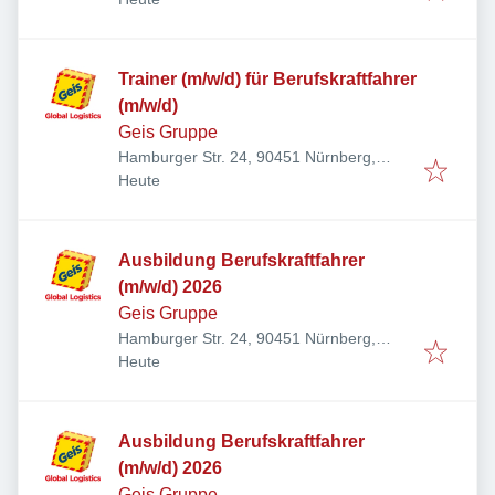
Trainer (m/w/d) für Berufskraftfahrer
(m/w/d)
Geis Gruppe
Hamburger Str. 24, 90451 Nürnberg,
Veröffentlicht
:
Deutschland
Heute
Ausbildung Berufskraftfahrer
(m/w/d) 2026
Geis Gruppe
Hamburger Str. 24, 90451 Nürnberg,
Veröffentlicht
:
Deutschland
Heute
Ausbildung Berufskraftfahrer
(m/w/d) 2026
Geis Gruppe