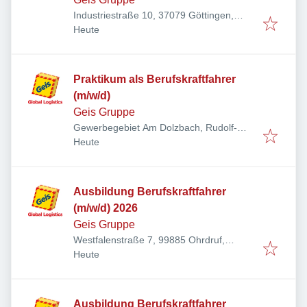
Industriestraße 10, 37079 Göttingen,
Veröffentlicht
:
Deutschland
Heute
Praktikum als Berufskraftfahrer
(m/w/d)
Geis Gruppe
Gewerbegebiet Am Dolzbach, Rudolf-
Veröffentlicht
:
Diesel-Ring 24, 97616 Bad Neustadt an
Heute
der Saale, Deutschland
Ausbildung Berufskraftfahrer
(m/w/d) 2026
Geis Gruppe
Westfalenstraße 7, 99885 Ohrdruf,
Veröffentlicht
:
Deutschland
Heute
Ausbildung Berufskraftfahrer