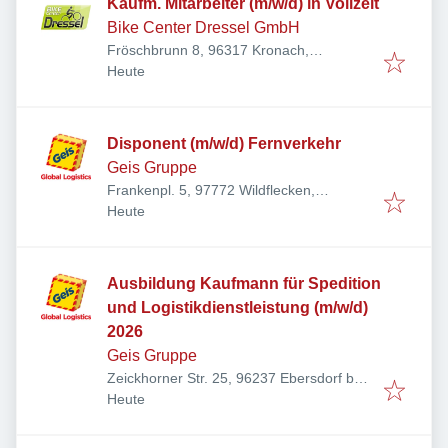
Kaufm. Mitarbeiter (m/w/d) in Vollzeit
Bike Center Dressel GmbH
Fröschbrunn 8, 96317 Kronach,
Veröffentlicht
:
Deutschland
Heute
Disponent (m/w/d) Fernverkehr
Geis Gruppe
Frankenpl. 5, 97772 Wildflecken,
Veröffentlicht
:
Deutschland
Heute
Ausbildung Kaufmann für Spedition
und Logistikdienstleistung (m/w/d)
2026
Geis Gruppe
Zeickhorner Str. 25, 96237 Ebersdorf bei
Veröffentlicht
:
Coburg, Deutschland
Heute