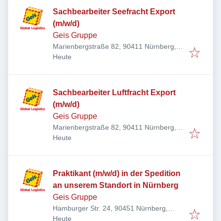
Sachbearbeiter Seefracht Export
(m/w/d)
Geis Gruppe
Marienbergstraße 82, 90411 Nürnberg,
Veröffentlicht
:
Deutschland
Heute
Sachbearbeiter Luftfracht Export
(m/w/d)
Geis Gruppe
Marienbergstraße 82, 90411 Nürnberg,
Veröffentlicht
:
Deutschland
Heute
Praktikant (m/w/d) in der Spedition
an unserem Standort in Nürnberg
Geis Gruppe
Hamburger Str. 24, 90451 Nürnberg,
Veröffentlicht
:
Deutschland
Heute