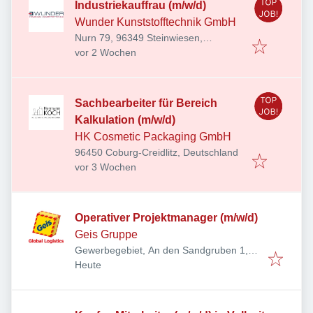
Industriekauffrau (m/w/d)
Wunder Kunststofftechnik GmbH
Nurn 79, 96349 Steinwiesen,
Veröffentlicht
:
Deutschland
vor 2 Wochen
Sachbearbeiter für Bereich
Kalkulation (m/w/d)
HK Cosmetic Packaging GmbH
96450 Coburg-Creidlitz, Deutschland
Veröffentlicht
:
vor 3 Wochen
Operativer Projektmanager (m/w/d)
Geis Gruppe
Gewerbegebiet, An den Sandgruben 1,
Veröffentlicht
:
91301 Forchheim, Deutschland
Heute