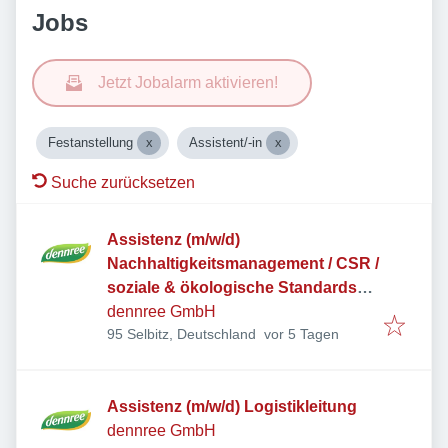
Jobs
Jetzt Jobalarm aktivieren!
Festanstellung
Assistent/-in
Suche zurücksetzen
Assistenz (m/w/d)
Nachhaltigkeitsmanagement / CSR /
soziale & ökologische Standards
(Teilzeit)
dennree GmbH
Veröffentlicht
:
95 Selbitz, Deutschland
vor 5 Tagen
Assistenz (m/w/d) Logistikleitung
dennree GmbH